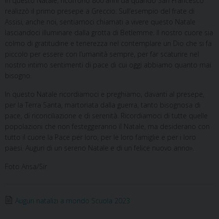
In questo Natale, ricorrono 800 anni da quando San Francesco
realizzò il primo presepe a Greccio. Sull’esempio del frate di
Assisi, anche noi, sentiamoci chiamati a vivere questo Natale
lasciandoci illuminare dalla grotta di Betlemme. Il nostro cuore sia
colmo di gratitudine e tenerezza nel contemplare un Dio che si fa
piccolo per essere con l’umanità sempre, per far scaturire nel
nostro intimo sentimenti di pace di cui oggi abbiamo quanto mai
bisogno.
In questo Natale ricordiamoci e preghiamo, davanti al presepe,
per la Terra Santa, martoriata dalla guerra, tanto bisognosa di
pace, di riconciliazione e di serenità. Ricordiamoci di tutte quelle
popolazioni che non festeggeranno il Natale, ma desiderano con
tutto il cuore la Pace per loro, per le loro famiglie e per i loro
paesi. Auguri di un sereno Natale e di un felice nuovo anno».
Foto Ansa/Sir
Auguri natalizi a mondo Scuola 2023