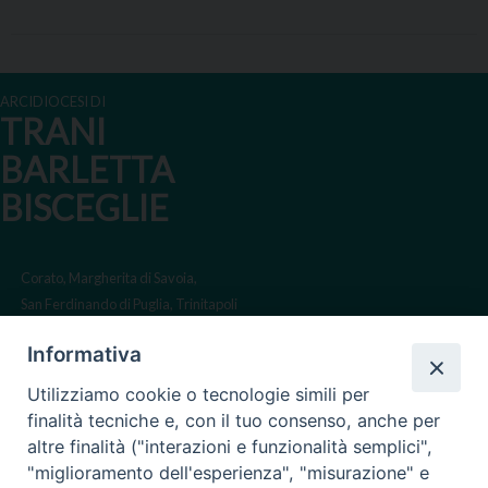
ARCIDIOCESI DI
TRANI
BARLETTA
BISCEGLIE
Corato, Margherita di Savoia,
San Ferdinando di Puglia, Trinitapoli
Sede arcivescovile suffraganea
Informativa
di Bari-Bitonto
Utilizziamo cookie o tecnologie simili per
Regione ecclesiastica Puglia
finalità tecniche e, con il tuo consenso, anche per
altre finalità ("interazioni e funzionalità semplici",
Via Beltrani, 9
"miglioramento dell'esperienza", "misurazione" e