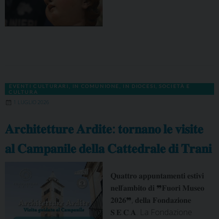
EVENTI CULTURARI
,
IN COMUNIONE
,
IN DIOCESI
,
SOCIETÀ E
CULTURA
1 LUGLIO 2026
𝐀𝐫𝐜𝐡𝐢𝐭𝐞𝐭𝐭𝐮𝐫𝐞 𝐀𝐫𝐝𝐢𝐭𝐞: 𝐭𝐨𝐫𝐧𝐚𝐧𝐨 𝐥𝐞 𝐯𝐢𝐬𝐢𝐭𝐞
𝐚𝐥 𝐂𝐚𝐦𝐩𝐚𝐧𝐢𝐥𝐞 𝐝𝐞𝐥𝐥𝐚 𝐂𝐚𝐭𝐭𝐞𝐝𝐫𝐚𝐥𝐞 𝐝𝐢 𝐓𝐫𝐚𝐧𝐢
𝐐𝐮𝐚𝐭𝐭𝐫𝐨 𝐚𝐩𝐩𝐮𝐧𝐭𝐚𝐦𝐞𝐧𝐭𝐢 𝐞𝐬𝐭𝐢𝐯𝐢
𝐧𝐞𝐥𝐥’𝐚𝐦𝐛𝐢𝐭𝐨 𝐝𝐢 ❞𝐅𝐮𝐨𝐫𝐢 𝐌𝐮𝐬𝐞𝐨
𝟐𝟎𝟐𝟔❞, 𝐝𝐞𝐥𝐥𝐚 𝐅𝐨𝐧𝐝𝐚𝐳𝐢𝐨𝐧𝐞
𝐒.𝐄.𝐂.𝐀. La Fondazione