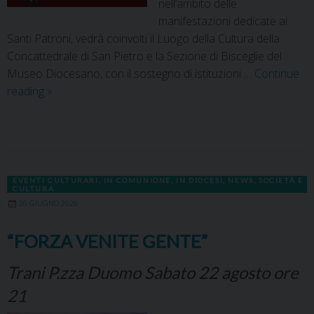
nell’ambito delle
manifestazioni dedicate ai
Santi Patroni, vedrà coinvolti il Luogo della Cultura della
Concattedrale di San Pietro e la Sezione di Bisceglie del
Museo Diocesano, con il sostegno di istituzioni …
Continue
reading
»
EVENTI CULTURARI
,
IN COMUNIONE
,
IN DIOCESI
,
NEWS
,
SOCIETÀ E
CULTURA
26 GIUGNO 2026
“FORZA VENITE GENTE”
Trani P.zza Duomo Sabato 22 agosto ore
21