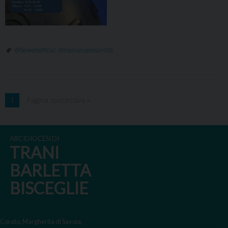
@bewebofficial
,
@risonanzedisantità
1
Pagina successiva »
ARCIDIOCESI DI
TRANI
BARLETTA
BISCEGLIE
Corato, Margherita di Savoia,