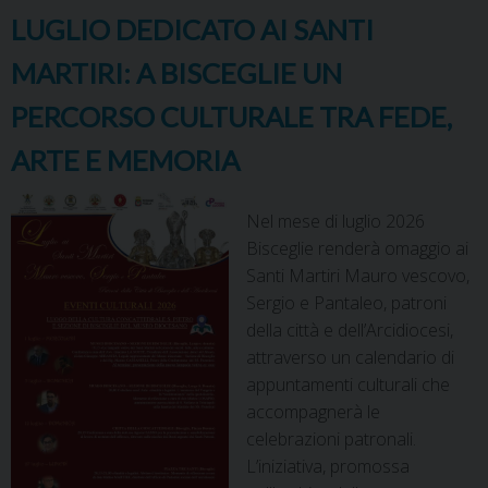
LUGLIO DEDICATO AI SANTI
MARTIRI: A BISCEGLIE UN
PERCORSO CULTURALE TRA FEDE,
ARTE E MEMORIA
Nel mese di luglio 2026
Bisceglie renderà omaggio ai
Santi Martiri Mauro vescovo,
Sergio e Pantaleo, patroni
della città e dell’Arcidiocesi,
attraverso un calendario di
appuntamenti culturali che
accompagnerà le
celebrazioni patronali.
L’iniziativa, promossa