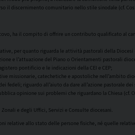
rso il discernimento comunitario nello stile sinodale (cf. Co
covo, ha il compito di offrire un contributo qualificato al 
tive, per quanto riguarda le attività pastorali della Diocesi (
razione e l’attuazione del Piano o Orientamenti pastorali dio
Magistero pontificio e le indicazioni della CEI e CEP;
ative missionarie, catechetiche e apostoliche nell’ambito di
i fedeli; riguardo all’aiuto da dare all’azione pastorale dei 
a pubblica opinione sui problemi che riguardano la Chiesa (c
Zonali e degli Uffici, Servizi e Consulte diocesani.
 relative allo stato delle persone fisiche, né quelle relativ