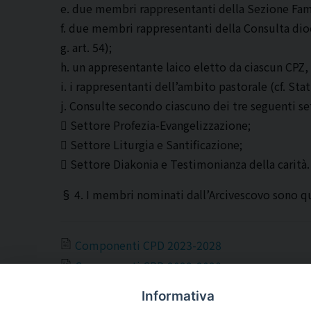
e. due membri rappresentanti della Sezione Famigli
f. due membri rappresentanti della Consulta dioce
g. art. 54);
h. un appresentante laico eletto da ciascun CPZ, 
i. i rappresentanti dell’ambito pastorale (cf. Statu
j. Consulte secondo ciascuno dei tre seguenti se
 Settore Profezia-Evangelizzazione;
 Settore Liturgia e Santificazione;
 Settore Diakonia e Testimonianza della carità.
§ 4. I membri nominati dall’Arcivescovo sono que
Componenti CPD 2023-2028
Componenti CPD 2023-2028
Informativa