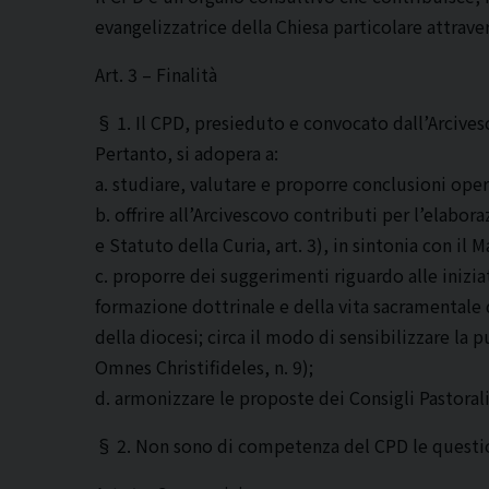
evangelizzatrice della Chiesa particolare attrave
Art. 3 – Finalità
§ 1. Il CPD, presieduto e convocato dall’Arcives
Pertanto, si adopera a:
a. studiare, valutare e proporre conclusioni opera
b. offrire all’Arcivescovo contributi per l’elabo
e Statuto della Curia, art. 3), in sintonia con il 
c. proporre dei suggerimenti riguardo alle inizi
formazione dottrinale e della vita sacramentale de
della diocesi; circa il modo di sensibilizzare l
Omnes Christifideles, n. 9);
d. armonizzare le proposte dei Consigli Pastorali 
§ 2. Non sono di competenza del CPD le questioni