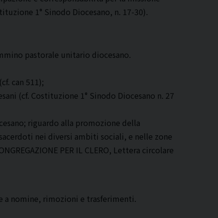
stituzione 1° Sinodo Diocesano, n. 17-30).
cammino pastorale unitario diocesano.
cf. can 511);
cesani (cf. Costituzione 1° Sinodo Diocesano n. 27
ocesano; riguardo alla promozione della
sacerdoti nei diversi ambiti sociali, e nelle zone
f. CONGREGAZIONE PER IL CLERO, Lettera circolare
e a nomine, rimozioni e trasferimenti.