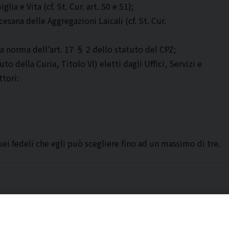
a e Vita (cf. St. Cur. art. 50 e 51);
sana delle Aggregazioni Laicali (cf. St. Cur.
a norma dell’art. 17 § 2 dello statuto del CPZ;
to della Curia, Titolo VI) eletti dagli Uffici, Servizi e
ttori:
i fedeli che egli può scegliere fino ad un massimo di tre.