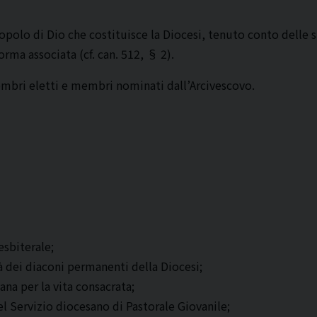
olo di Dio che costituisce la Diocesi, tenuto conto delle sue
orma associata (cf. can. 512, § 2).
mbri eletti e membri nominati dall’Arcivescovo.
esbiterale;
 dei diaconi permanenti della Diocesi;
ana per la vita consacrata;
l Servizio diocesano di Pastorale Giovanile;