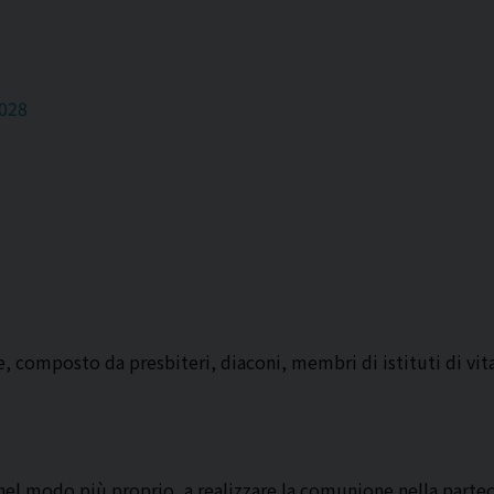
028
e, composto da presbiteri, diaconi, membri di istituti di vita
nel modo più proprio, a realizzare la comunione nella partec