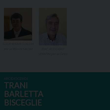
SUOR MIMMA SCALERA
per la Vita consacrata
DIAC. RUGGIERO
SERAFINI per la Carità
ARCIDIOCESI DI
TRANI
BARLETTA
BISCEGLIE