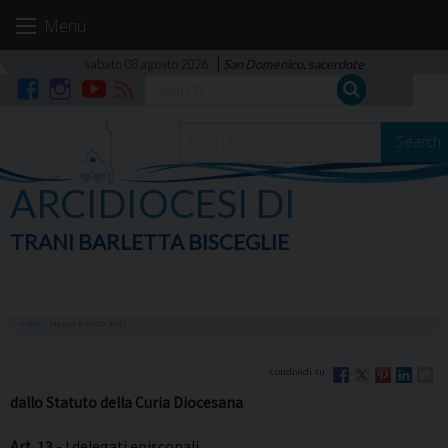
Skip
Menu
to
content
sabato 08 agosto 2026
San Domenico, sacerdote
Facebook
Instagram
YouTube
RSS
Search
ARCIDIOCESI DI
TRANI BARLETTA BISCEGLIE
HOME
»
DELEGATI EPISCOPALI
dallo Statuto della Curia Diocesana
Art. 13
- I delegati episcopali