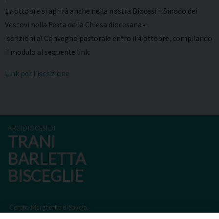
17 ottobre si aprirà anche nella nostra Diocesi il Sinodo dei
Vescovi nella Festa della Chiesa diocesana».
Iscrizioni al Convegno pastorale entro il 4 ottobre, compilando
il modulo al seguente link:
Link per l’iscrizione
ARCIDIOCESI DI
TRANI
BARLETTA
BISCEGLIE
Corato, Margherita di Savoia,