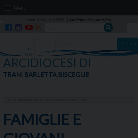
Skip
Menu
to
content
sabato 08 agosto 2026
San Domenico, sacerdote
Facebook
Instagram
YouTube
RSS
Search
ARCIDIOCESI DI
TRANI BARLETTA BISCEGLIE
HOME
»
FAMIGLIE E GIOVANI PROTAGONISTI: COMUNIONE CON LA PAROLA
FAMIGLIE E