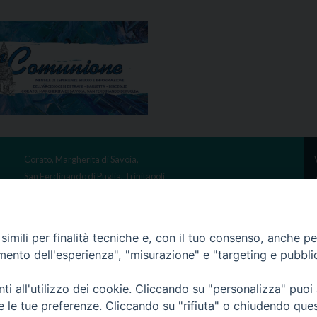
Corato, Margherita di Savoia,
San Ferdinando di Puglia, Trinitapoli
Sede arcivescovile suffraganea di Bari-Bitonto
Regione ecclesiastica Puglia
imili per finalità tecniche e, con il tuo consenso, anche per 
amento dell'esperienza", "misurazione" e "targeting e pubbli
Copyright © Arcidiocesi di Trani Barletta Bisceglie
i all'utilizzo dei cookie. Cliccando su "personalizza" puoi
one dei contenuti solo con permesso. Tutti i diritti sono riservati -
Informativa sull
re le tue preferenze. Cliccando su "rifiuta" o chiudendo que