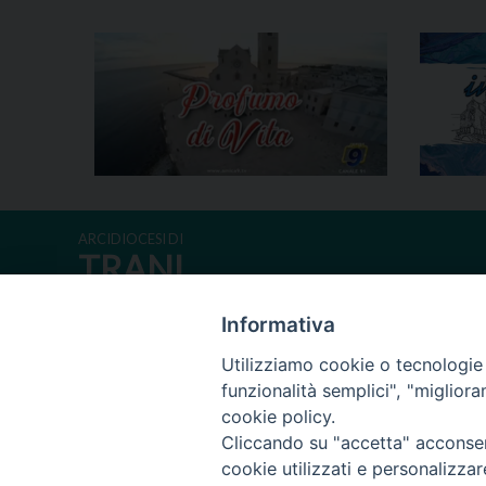
ARCIDIOCESI DI
TRANI
BARLETTA
Informativa
BISCEGLIE
Utilizziamo cookie o tecnologie s
funzionalità semplici", "miglior
cookie policy.
Cliccando su "accetta" acconsent
Riproduzi
cookie utilizzati e personalizza