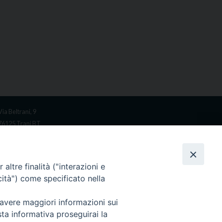
Via Beltrani, 9
76125 Trani BT
Centralino Tel. 0883 494211
Cancelleria Tel. 0883 494204
altre finalità ("interazioni e
cancelleria@arcidiocesitrani.it
cità") come specificato nella
 avere maggiori informazioni sui
a Privacy
sta informativa proseguirai la