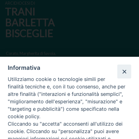
ARCIDIOCESI DI
TRANI
BARLETTA
BISCEGLIE
Corato, Margherita di Savoia,
San Ferdinando di Puglia, Trinitapoli
Informativa
Sede arcivescovile suffraganea di Bari-Bitonto
Utilizziamo cookie o tecnologie simili per
Regione ecclesiastica Puglia
finalità tecniche e, con il tuo consenso, anche per
altre finalità ("interazioni e funzionalità semplici",
Via Beltrani, 9
"miglioramento dell'esperienza", "misurazione" e
76125 Trani BT
"targeting e pubblicità") come specificato nella
Centralino Tel. 0883 494211
cookie policy.
Cliccando su "accetta" acconsenti all'utilizzo dei
Cancelleria Tel. 0883 494204
cookie. Cliccando su "personalizza" puoi avere
maggiori informazioni sui cookie utilizzati e
cancelleria@arcidiocesitrani.it