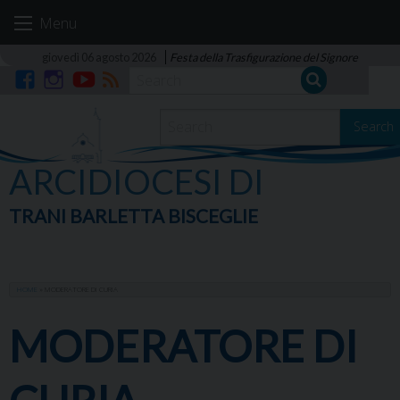
Skip
Menu
to
content
giovedì 06 agosto 2026
Festa della Trasfigurazione del Signore
Facebook
Instagram
YouTube
RSS
Search
ARCIDIOCESI DI
TRANI BARLETTA BISCEGLIE
HOME
»
MODERATORE DI CURIA
MODERATORE DI