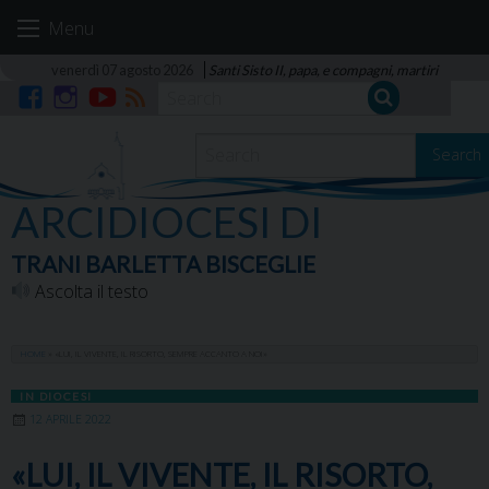
Skip
Menu
to
content
venerdì 07 agosto 2026
Santi Sisto II, papa, e compagni, martiri
Facebook
Instagram
YouTube
RSS
Search
ARCIDIOCESI DI
TRANI BARLETTA BISCEGLIE
Ascolta il testo
HOME
»
«LUI, IL VIVENTE, IL RISORTO, SEMPRE ACCANTO A NOI»
IN DIOCESI
12 APRILE 2022
«LUI, IL VIVENTE, IL RISORTO,