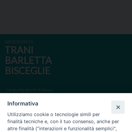
ARCIDIOCESI DI
TRANI
BARLETTA
BISCEGLIE
Corato, Margherita di Savoia,
San Ferdinando di Puglia, Trinitapoli
Informativa
Sede arcivescovile suffraganea di Bari-Bitonto
Utilizziamo cookie o tecnologie simili per
Regione ecclesiastica Puglia
finalità tecniche e, con il tuo consenso, anche per
altre finalità ("interazioni e funzionalità semplici",