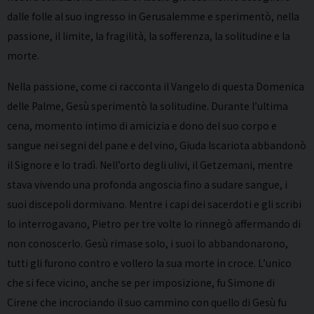
dalle folle al suo ingresso in Gerusalemme e sperimentò, nella
passione, il limite, la fragilità, la sofferenza, la solitudine e la
morte.
Nella passione, come ci racconta il Vangelo di questa Domenica
delle Palme, Gesù sperimentò la solitudine. Durante l’ultima
cena, momento intimo di amicizia e dono del suo corpo e
sangue nei segni del pane e del vino, Giuda Iscariota abbandonò
il Signore e lo tradì. Nell’orto degli ulivi, il Getzemani, mentre
stava vivendo una profonda angoscia fino a sudare sangue, i
suoi discepoli dormivano. Mentre i capi dei sacerdoti e gli scribi
lo interrogavano, Pietro per tre volte lo rinnegò affermando di
non conoscerlo. Gesù rimase solo, i suoi lo abbandonarono,
tutti gli furono contro e vollero la sua morte in croce. L’unico
che si fece vicino, anche se per imposizione, fu Simone di
Cirene che incrociando il suo cammino con quello di Gesù fu