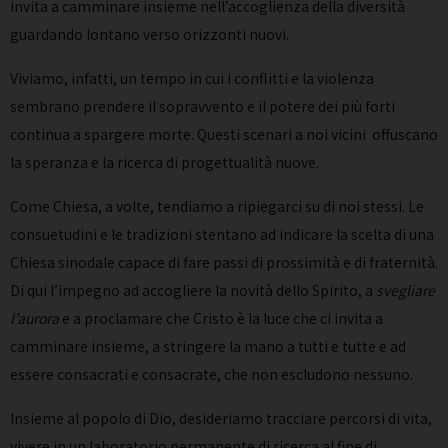
invita a camminare insieme nell’accoglienza della diversità
guardando lontano verso orizzonti nuovi.
Viviamo, infatti, un tempo in cui i conflitti e la violenza
sembrano prendere il sopravvento e il potere dei più forti
continua a spargere morte. Questi scenari a noi vicini offuscano
la speranza e la ricerca di progettualità nuove.
Come Chiesa, a volte, tendiamo a ripiegarci su di noi stessi. Le
consuetudini e le tradizioni stentano ad indicare la scelta di una
Chiesa sinodale capace di fare passi di prossimità e di fraternità.
Di qui l’impegno ad accogliere la novità dello Spirito, a
svegliare
l’aurora
e a proclamare che Cristo è la luce che ci invita a
camminare insieme, a stringere la mano a tutti e tutte e ad
essere consacrati e consacrate, che non escludono nessuno.
Insieme al popolo di Dio, desideriamo tracciare percorsi di vita,
vivere in un laboratorio permanente di ricerca al fine di