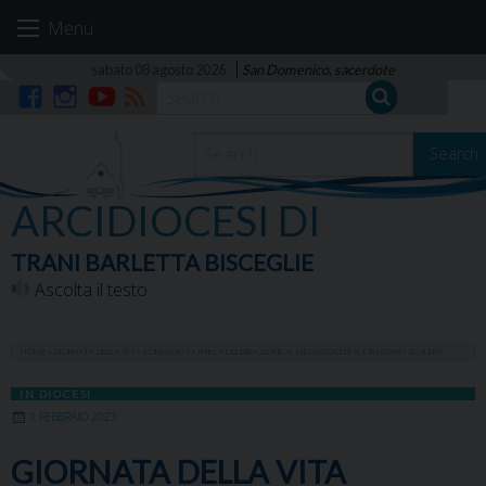
Skip
Menu
to
content
sabato 08 agosto 2026
San Domenico, sacerdote
Facebook
Instagram
YouTube
RSS
Search
ARCIDIOCESI DI
TRANI BARLETTA BISCEGLIE
Ascolta il testo
HOME
»
GIORNATA DELLA VITA CONSACRATA IERI LA CELEBRAZIONE. IL MESSAGGIO DI SUOR MIMMA SCALERA
IN DIOCESI
1 FEBBRAIO 2023
GIORNATA DELLA VITA