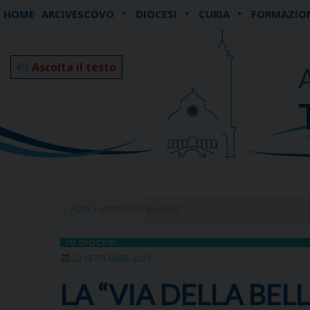
Skip
HOME
ARCIVESCOVO
DIOCESI
CURIA
FORMAZIO
to
content
Ascolta il testo
HOME
»
LA “VIA DELLA BELLEZZA”
IN DIOCESI
23 SETTEMBRE 2023
LA “VIA DELLA BEL