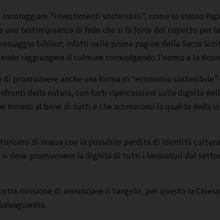
 incoraggiare “investimenti sostenibili”, come lo stesso Papa
he una testimonianza di fede che si fa forte del rispetto per la
messaggio biblico; infatti nelle prime pagine della Sacra Scri
ntende raggiungere il culmine coinvolgendo l’uomo e la donna
ani di promuovere anche una forma di “economia sostenibile
nfronti della natura, con forti ripercussioni sulla dignità de
e mirano al bene di tutti e che accrescono la qualità della vi
urismo di massa con la possibile perdita di identità cultural
 si deve promuovere la dignità di tutti i lavoratori del setto
nostra missione di annunciare il Vangelo, per questo la Chies
 salvaguardia.