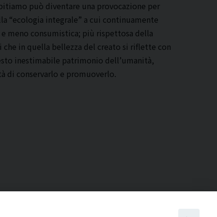
abitiamo può diventare una provocazione per
lla “ecologia integrale” a cui continuamente
e e meno consumistica; più rispettosa della
che in quella bellezza del creato si riflette con
Questo inestimabile patrimonio dell’umanità,
ità di conservarlo e promuoverlo.