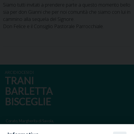
Siamo tutti invitati a prendere parte a questo momento bello
sia per don Gianni che per noi comunità che siamo con lui in
cammino alla sequela del Signore.
Don Felice e il Consiglio Pastorale Parrocchiale.
ARCIDIOCESI DI
TRANI
BARLETTA
BISCEGLIE
Corato, Margherita di Savoia,
San Ferdinando di Puglia, Trinitapoli