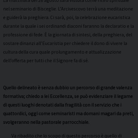
La mattinata del 26 agosto sarà vissuta come ritiro spirituale
nel seminario di Bisceglie. L’Arcivescovo terrà una meditazione
e guiderà la preghiera. Ci sarà, poi, la celebrazione eucaristica
durante la quale i sei ordinandi diaconi faranno la declaratio e la
professione di fede. È la giornata di sintesi, della preghiera, del
sostare dinanzi all’Eucaristia per chiedere il dono di vivere la
cultura della cura quale prolungamento e attualizzazione
dell’offerta per tutti che il Signore fa di sé.
Quello delineato è senza dubbio un percorso di grande valenza
formativa; chiedo a lei Eccellenza, se può evidenziare il legame
di questi luoghi denotati dalla fragilità con il servizio che i
quattordici, oggi come seminaristi ma domani magari da preti,
svolgeranno nella pastorale parrocchiale.
Va ribadito che lo scopo di questo percorso è quello di