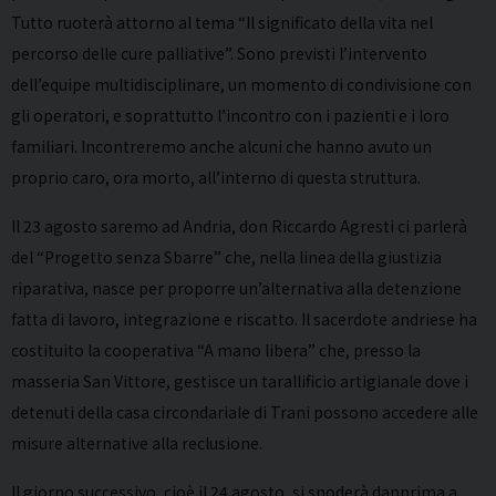
Tutto ruoterà attorno al tema “Il significato della vita nel
percorso delle cure palliative”. Sono previsti l’intervento
dell’equipe multidisciplinare, un momento di condivisione con
gli operatori, e soprattutto l’incontro con i pazienti e i loro
familiari. Incontreremo anche alcuni che hanno avuto un
proprio caro, ora morto, all’interno di questa struttura.
Il 23 agosto saremo ad Andria, don Riccardo Agresti ci parlerà
del “Progetto senza Sbarre” che, nella linea della giustizia
riparativa, nasce per proporre un’alternativa alla detenzione
fatta di lavoro, integrazione e riscatto. Il sacerdote andriese ha
costituito la cooperativa “A mano libera” che, presso la
masseria San Vittore, gestisce un tarallificio artigianale dove i
detenuti della casa circondariale di Trani possono accedere alle
misure alternative alla reclusione.
Il giorno successivo, cioè il 24 agosto, si snoderà dapprima a