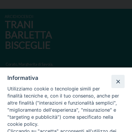
ARCIDIOCESI DI
TRANI
BARLETTA
BISCEGLIE
Corato, Margherita di Savoia,
San Ferdinando di Puglia, Trinitapoli
Informativa
Sede arcivescovile suffraganea di Bari-Bitonto
Utilizziamo cookie o tecnologie simili per
Regione ecclesiastica Puglia
finalità tecniche e, con il tuo consenso, anche per
altre finalità ("interazioni e funzionalità semplici",
Via Beltrani, 9
"miglioramento dell'esperienza", "misurazione" e
76125 Trani BT
"targeting e pubblicità") come specificato nella
Centralino Tel. 0883 494211
cookie policy.
Cliccando su "accetta" acconsenti all'utilizzo dei