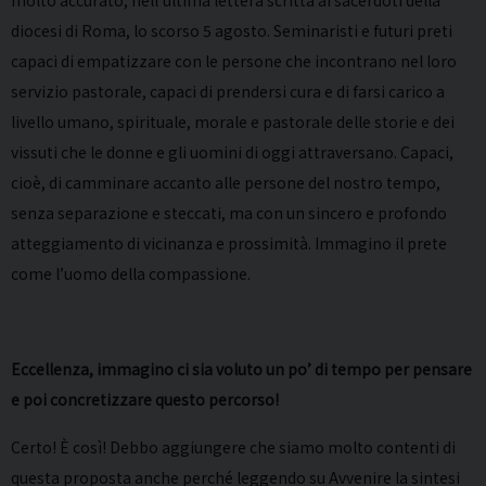
molto accurato, nell’ultima lettera scritta ai sacerdoti della
diocesi di Roma, lo scorso 5 agosto. Seminaristi e futuri preti
capaci di empatizzare con le persone che incontrano nel loro
servizio pastorale, capaci di prendersi cura e di farsi carico a
livello umano, spirituale, morale e pastorale delle storie e dei
vissuti che le donne e gli uomini di oggi attraversano. Capaci,
cioè, di camminare accanto alle persone del nostro tempo,
senza separazione e steccati, ma con un sincero e profondo
atteggiamento di vicinanza e prossimità. Immagino il prete
come l’uomo della compassione.
Eccellenza, immagino ci sia voluto un po’ di tempo per pensare
e poi concretizzare questo percorso!
Certo! È così! Debbo aggiungere che siamo molto contenti di
questa proposta anche perché leggendo su Avvenire la sintesi