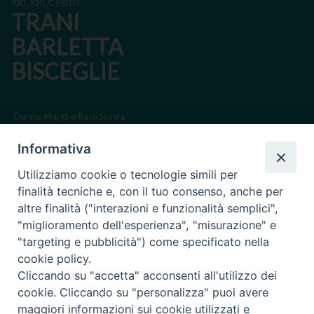
ARCIDIOCESI DI
TRANI
BARLETTA
BISCEGLIE
Corato, Margherita di Savoia,
San Ferdinando di Puglia, Trinitapoli
Informativa
Sede arcivescovile suffraganea di Bari-Bitonto
Utilizziamo cookie o tecnologie simili per
Regione ecclesiastica Puglia
finalità tecniche e, con il tuo consenso, anche per
altre finalità ("interazioni e funzionalità semplici",
Via Beltrani, 9
"miglioramento dell'esperienza", "misurazione" e
76125 Trani BT
"targeting e pubblicità") come specificato nella
Centralino Tel. 0883 494211
cookie policy.
Cliccando su "accetta" acconsenti all'utilizzo dei
Cancelleria Tel. 0883 494204
cookie. Cliccando su "personalizza" puoi avere
maggiori informazioni sui cookie utilizzati e
cancelleria@arcidiocesitrani.it