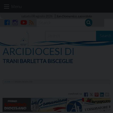
Skip
Menu
to
content
sabato 08 agosto 2026
San Domenico, sacerdote
Facebook
Instagram
YouTube
RSS
Search
ARCIDIOCESI DI
TRANI BARLETTA BISCEGLIE
HOME
»
1 SINODO DIOCESANO