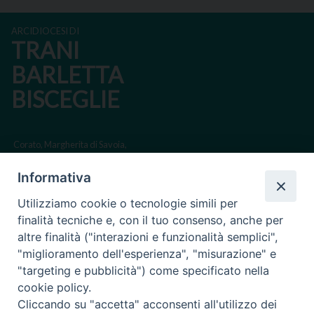
ARCIDIOCESI DI
TRANI
BARLETTA
BISCEGLIE
Corato, Margherita di Savoia,
San Ferdinando di Puglia, Trinitapoli
Informativa
Sede arcivescovile suffraganea di Bari-Bitonto
Utilizziamo cookie o tecnologie simili per
Regione ecclesiastica Puglia
finalità tecniche e, con il tuo consenso, anche per
altre finalità ("interazioni e funzionalità semplici",
Via Beltrani, 9
"miglioramento dell'esperienza", "misurazione" e
76125 Trani BT
"targeting e pubblicità") come specificato nella
Centralino Tel. 0883 494211
cookie policy.
Cliccando su "accetta" acconsenti all'utilizzo dei
Cancelleria Tel. 0883 494204