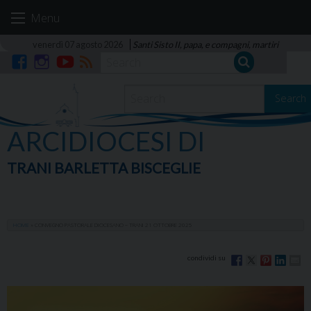
Skip
Menu
to
content
venerdì 07 agosto 2026
Santi Sisto II, papa, e compagni, martiri
Facebook
Instagram
YouTube
RSS
Search
ARCIDIOCESI DI
TRANI BARLETTA BISCEGLIE
HOME
»
CONVEGNO PASTORALE DIOCESANO – TRANI 21 OTTOBRE 2025