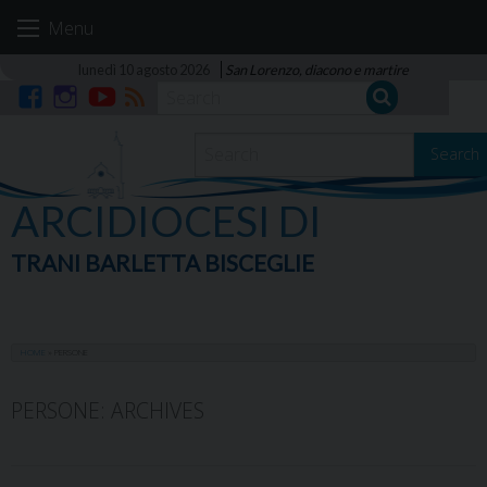
Skip
Menu
to
content
lunedì 10 agosto 2026
San Lorenzo, diacono e martire
Facebook
Instagram
YouTube
RSS
Search
ARCIDIOCESI DI
TRANI BARLETTA BISCEGLIE
HOME
»
PERSONE
ARCHIVES