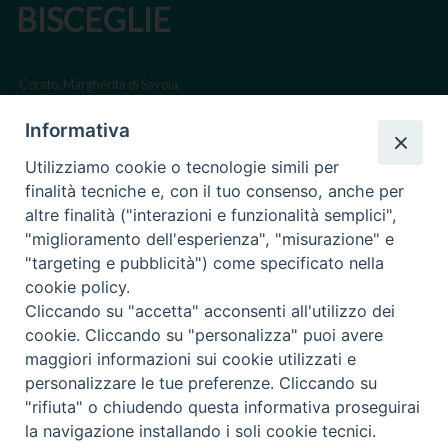
BISCEGLIE
Corato, Margherita di Savoia,
San Ferdinando di Puglia, Trinitapoli
Informativa
Sede arcivescovile suffraganea di Bari-Bitonto
Utilizziamo cookie o tecnologie simili per
Regione ecclesiastica Puglia
finalità tecniche e, con il tuo consenso, anche per
altre finalità ("interazioni e funzionalità semplici",
Via Beltrani, 9
"miglioramento dell'esperienza", "misurazione" e
76125 Trani BT
"targeting e pubblicità") come specificato nella
Centralino Tel. 0883 494211
cookie policy.
Cliccando su "accetta" acconsenti all'utilizzo dei
Cancelleria Tel. 0883 494204
cookie. Cliccando su "personalizza" puoi avere
maggiori informazioni sui cookie utilizzati e
cancelleria@arcidiocesitrani.it
personalizzare le tue preferenze. Cliccando su
"rifiuta" o chiudendo questa informativa proseguirai
Copyright © Arcidiocesi di Trani Barletta Bisceglie
Riproduzione dei contenuti solo con permesso. Tutti i diritti sono
la navigazione installando i soli cookie tecnici.