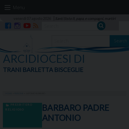
Skip
Menu
to
content
venerdì 07 agosto 2026
Santi Sisto II, papa, e compagni, martiri
Facebook
Instagram
YouTube
RSS
Search
ARCIDIOCESI DI
TRANI BARLETTA BISCEGLIE
HOME
»
PERSONE
»
ANTONIO BARBARO
PRESBITERO
BARBARO PADRE
RELIGIOSO
ANTONIO