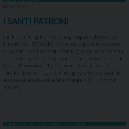
SENZA CATEGORIA
12 MARZO 2021
I SANTI PATRONI
San Nicola Pellegrino – Patrono principale dell’Arcidiocesi
Era nato nel 1075 a Stiro in Grecia e, dopo aver trascorso
alcuni anni in solitudine, giunse in Puglia, che percorse tutta
intera con una croce in mano, invocando la misericordia di
Dio con l’invocazione ‘Kyrie Eleison’. Provenendo da
Taranto, dove per il suo continuo gridare “Kyrie eleison” il
vescovo Alberto lo aveva fatto frustare, il 20 …
Continue
reading
»
DOCUMENTI
,
UFFICIO LITURGICO DIOCESANO