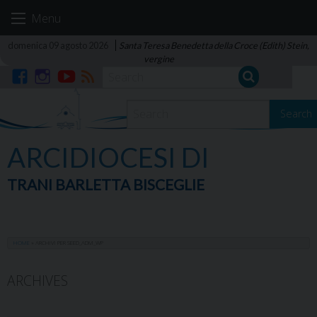
Skip
Menu
to
content
domenica 09 agosto 2026
Santa Teresa Benedetta della Croce (Edith) Stein,
vergine
Facebook
Instagram
YouTube
RSS
Search
ARCIDIOCESI DI
TRANI BARLETTA BISCEGLIE
HOME
»
ARCHIVI PER SEED_ADM_WP
ARCHIVES