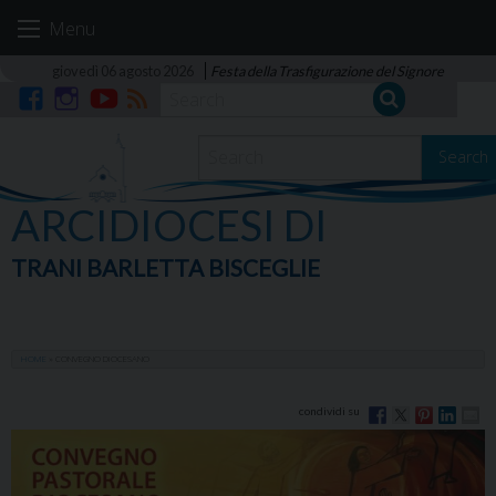
Skip
Menu
to
content
giovedì 06 agosto 2026
Festa della Trasfigurazione del Signore
Facebook
Instagram
YouTube
RSS
Search
ARCIDIOCESI DI
TRANI BARLETTA BISCEGLIE
HOME
»
CONVEGNO DIOCESANO