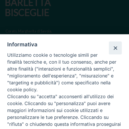
BARLETTA
BISCEGLIE
Corato, Margherita di Savoia,
San Ferdinando di Puglia, Trinitapoli
Informativa
Sede arcivescovile suffraganea di Bari-Bitonto
Utilizziamo cookie o tecnologie simili per
Regione ecclesiastica Puglia
finalità tecniche e, con il tuo consenso, anche per
altre finalità ("interazioni e funzionalità semplici",
Via Beltrani, 9
"miglioramento dell'esperienza", "misurazione" e
76125 Trani BT
"targeting e pubblicità") come specificato nella
Centralino Tel. 0883 494211
cookie policy.
Cliccando su "accetta" acconsenti all'utilizzo dei
Cancelleria Tel. 0883 494204
cookie. Cliccando su "personalizza" puoi avere
maggiori informazioni sui cookie utilizzati e
cancelleria@arcidiocesitrani.it
personalizzare le tue preferenze. Cliccando su
"rifiuta" o chiudendo questa informativa proseguirai
Copyright © Arcidiocesi di Trani Barletta Bisceglie