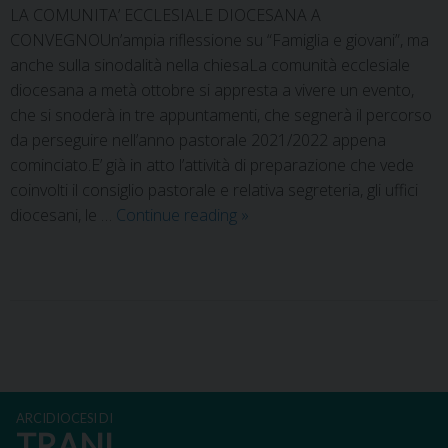
LA COMUNITA’ ECCLESIALE DIOCESANA A
CONVEGNOUn’ampia riflessione su “Famiglia e giovani”, ma
anche sulla sinodalità nella chiesaLa comunità ecclesiale
diocesana a metà ottobre si appresta a vivere un evento,
che si snoderà in tre appuntamenti, che segnerà il percorso
da perseguire nell’anno pastorale 2021/2022 appena
cominciato.E’ già in atto l’attività di preparazione che vede
coinvolti il consiglio pastorale e relativa segreteria, gli uffici
diocesani, le …
Continue reading
»
P
o
s
ARCIDIOCESI DI
t
TRANI