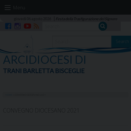
Skip
Menu
to
content
giovedì 06 agosto 2026
Festa della Trasfigurazione del Signore
Facebook
Instagram
YouTube
RSS
Search
ARCIDIOCESI DI
TRANI BARLETTA BISCEGLIE
HOME
»
CONVEGNO DIOCESANO 2021
CONVEGNO DIOCESANO 2021