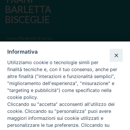
N
BARLETTA
a
BISCEGLIE
v
i
g
Corato, Margherita di Savoia,
a
San Ferdinando di Puglia, Trinitapoli
Informativa
t
Sede arcivescovile suffraganea di Bari-Bitonto
i
Utilizziamo cookie o tecnologie simili per
Regione ecclesiastica Puglia
o
finalità tecniche e, con il tuo consenso, anche per
n
altre finalità ("interazioni e funzionalità semplici",
Via Beltrani, 9
"miglioramento dell'esperienza", "misurazione" e
76125 Trani BT
"targeting e pubblicità") come specificato nella
Centralino Tel. 0883 494211
cookie policy.
Cliccando su "accetta" acconsenti all'utilizzo dei
Cancelleria Tel. 0883 494204
cookie. Cliccando su "personalizza" puoi avere
maggiori informazioni sui cookie utilizzati e
cancelleria@arcidiocesitrani.it
personalizzare le tue preferenze. Cliccando su