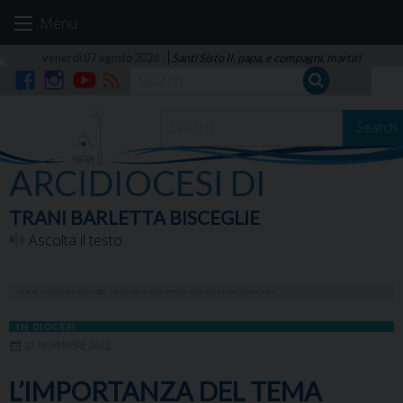
Skip
Menu
to
content
venerdì 07 agosto 2026
Santi Sisto II, papa, e compagni, martiri
Facebook
Instagram
YouTube
RSS
Search
ARCIDIOCESI DI
TRANI BARLETTA BISCEGLIE
Ascolta il testo
HOME
»
L’IMPORTANZA DEL TEMA ABITATIVO PER LA CARITAS IN UN CONVEGNO
IN DIOCESI
27 NOVEMBRE 2022
L’IMPORTANZA DEL TEMA