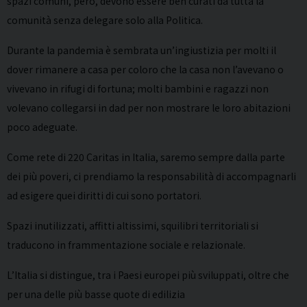
spazi comuni, però, devono essere ben curati da tutta la
comunità senza delegare solo alla Politica.
Durante la pandemia è sembrata un’ingiustizia per molti il
dover rimanere a casa per coloro che la casa non l’avevano o
vivevano in rifugi di fortuna; molti bambini e ragazzi non
volevano collegarsi in dad per non mostrare le loro abitazioni
poco adeguate.
Come rete di 220 Caritas in Italia, saremo sempre dalla parte
dei più poveri, ci prendiamo la responsabilità di accompagnarli
ad esigere quei diritti di cui sono portatori.
Spazi inutilizzati, affitti altissimi, squilibri territoriali si
traducono in frammentazione sociale e relazionale.
L’Italia si distingue, tra i Paesi europei più sviluppati, oltre che
per una delle più basse quote di edilizia