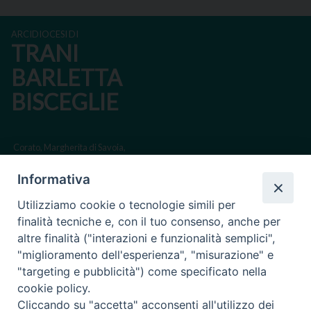
ARCIDIOCESI DI
TRANI
BARLETTA
BISCEGLIE
Corato, Margherita di Savoia,
San Ferdinando di Puglia, Trinitapoli
Informativa
Sede arcivescovile suffraganea di Bari-Bitonto
Utilizziamo cookie o tecnologie simili per
Regione ecclesiastica Puglia
finalità tecniche e, con il tuo consenso, anche per
altre finalità ("interazioni e funzionalità semplici",
Via Beltrani, 9
"miglioramento dell'esperienza", "misurazione" e
76125 Trani BT
"targeting e pubblicità") come specificato nella
Centralino Tel. 0883 494211
cookie policy.
Cliccando su "accetta" acconsenti all'utilizzo dei
Cancelleria Tel. 0883 494204