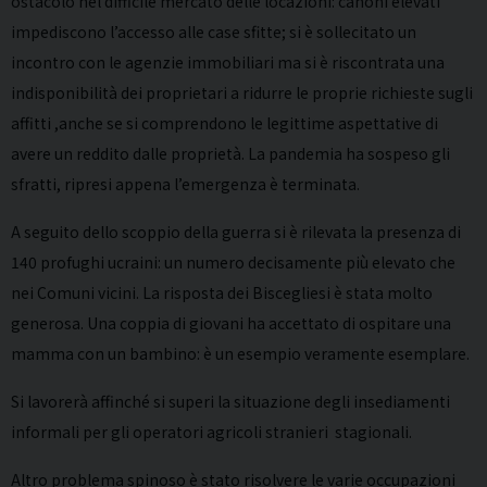
ostacolo nel difficile mercato delle locazioni: canoni elevati
impediscono l’accesso alle case sfitte; si è sollecitato un
incontro con le agenzie immobiliari ma si è riscontrata una
indisponibilità dei proprietari a ridurre le proprie richieste sugli
affitti ,anche se si comprendono le legittime aspettative di
avere un reddito dalle proprietà. La pandemia ha sospeso gli
sfratti, ripresi appena l’emergenza è terminata.
A seguito dello scoppio della guerra si è rilevata la presenza di
140 profughi ucraini: un numero decisamente più elevato che
nei Comuni vicini. La risposta dei Biscegliesi è stata molto
generosa. Una coppia di giovani ha accettato di ospitare una
mamma con un bambino: è un esempio veramente esemplare.
Si lavorerà affinché si superi la situazione degli insediamenti
informali per gli operatori agricoli stranieri stagionali.
Altro problema spinoso è stato risolvere le varie occupazioni