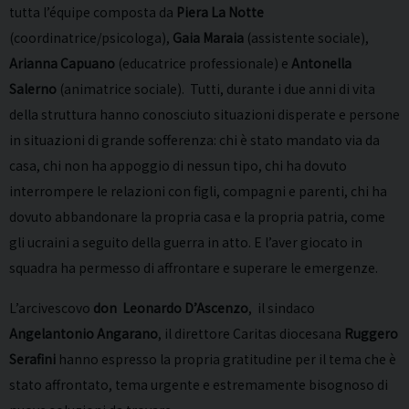
tutta l’équipe composta da
Piera La Notte
(coordinatrice/psicologa),
Gaia Maraia
(assistente sociale),
Arianna Capuano
(educatrice professionale) e
Antonella
Salerno
(animatrice sociale). Tutti, durante i due anni di vita
della struttura hanno conosciuto situazioni disperate e persone
in situazioni di grande sofferenza: chi è stato mandato via da
casa, chi non ha appoggio di nessun tipo, chi ha dovuto
interrompere le relazioni con figli, compagni e parenti, chi ha
dovuto abbandonare la propria casa e la propria patria, come
gli ucraini a seguito della guerra in atto. E l’aver giocato in
squadra ha permesso di affrontare e superare le emergenze.
L’arcivescovo
don Leonardo D’Ascenzo
, il sindaco
Angelantonio Angarano
, il direttore Caritas diocesana
Ruggero
Serafini
hanno espresso la propria gratitudine per il tema che è
stato affrontato, tema urgente e estremamente bisognoso di