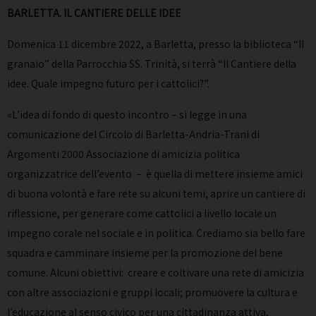
BARLETTA. IL CANTIERE DELLE IDEE
Domenica 11 dicembre 2022, a Barletta, presso la biblioteca “Il
granaio” della Parrocchia SS. Trinità, si terrà “Il Cantiere della
idee. Quale impegno futuro per i cattolici?”.
«L’idea di fondo di questo incontro – si legge in una
comunicazione del Circolo di Barletta-Andria-Trani di
Argomenti 2000 Associazione di amicizia politica
organizzatrice dell’evento – è quella di mettere insieme amici
di buona volontà e fare rete su alcuni temi, aprire un cantiere di
riflessione, per generare come cattolici a livello locale un
impegno corale nel sociale e in politica. Crediamo sia bello fare
squadra e camminare insieme per la promozione del bene
comune. Alcuni obiettivi: creare e coltivare una rete di amicizia
con altre associazioni e gruppi locali; promuovere la cultura e
l’educazione al senso civico per una cittadinanza attiva,