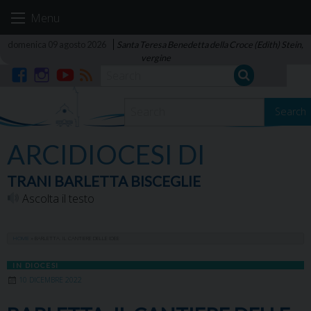
Skip
Menu
to
content
domenica 09 agosto 2026
Santa Teresa Benedetta della Croce (Edith) Stein,
vergine
Facebook
Instagram
YouTube
RSS
Search
ARCIDIOCESI DI
TRANI BARLETTA BISCEGLIE
Ascolta il testo
HOME
»
BARLETTA. IL CANTIERE DELLE IDEE
IN DIOCESI
10 DICEMBRE 2022