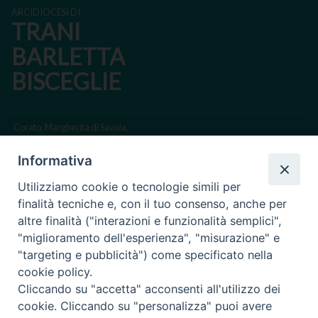
ARCIDIOCESI DI
TRANI
BARLETTA
BISCEGLIE
Corato, Margherita di Savoia,
San Ferdinando di Puglia, Trinitapoli
Informativa
Sede arcivescovile suffraganea di Bari-Bitonto
Utilizziamo cookie o tecnologie simili per
Regione ecclesiastica Puglia
finalità tecniche e, con il tuo consenso, anche per
altre finalità ("interazioni e funzionalità semplici",
Via Beltrani, 9
"miglioramento dell'esperienza", "misurazione" e
76125 Trani BT
"targeting e pubblicità") come specificato nella
Centralino Tel. 0883 494211
cookie policy.
Cliccando su "accetta" acconsenti all'utilizzo dei
Cancelleria Tel. 0883 494204
cookie. Cliccando su "personalizza" puoi avere