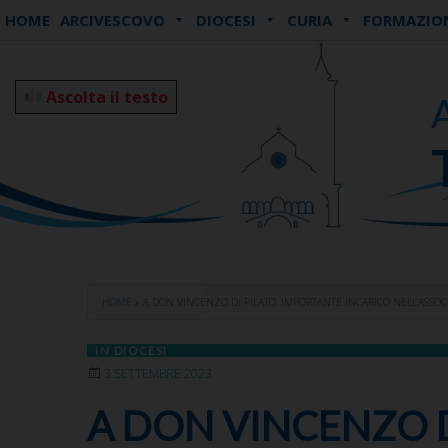
Skip
HOME
ARCIVESCOVO
DIOCESI
CURIA
FORMAZIO
to
content
Ascolta il testo
HOME
»
A DON VINCENZO DI PILATO, IMPORTANTE INCARICO NELL’ASSOC
IN DIOCESI
3 SETTEMBRE 2023
A DON VINCENZO D