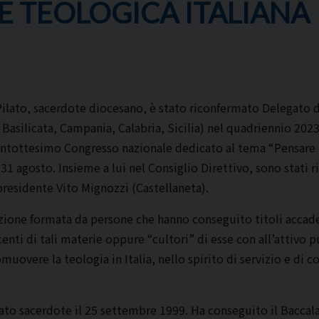
E TEOLOGICA ITALIANA
ilato, sacerdote diocesano, è stato riconfermato Delegato de
 Basilicata, Campania, Calabria, Sicilia) nel quadriennio 202
entottesimo Congresso nazionale dedicato al tema “Pensare il
 31 agosto. Insieme a lui nel Consiglio Direttivo, sono stati
presidente Vito Mignozzi (Castellaneta).
azione formata da persone che hanno conseguito titoli accade
ocenti di tali materie oppure “cultori” di esse con all’attivo 
muovere la teologia in Italia, nello spirito di servizio e di 
ato sacerdote il 25 settembre 1999. Ha conseguito il Baccal