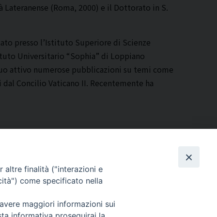
tà Lateranense (Roma, 2000) e il Dottorato in S.
ato presso l’Istituto Superiore di Scienze
tituto Universitario “Sophia” di Loppiano
 suo attivo numerose pubblicazioni su temi come
ti dal Concilio Vaticano II. Recentemente ha
altre finalità ("interazioni e
cità") come specificato nella
Via Beltrani, 9
76125 Trani BT
 avere maggiori informazioni sui
Centralino Tel. 0883 494211
sta informativa proseguirai la