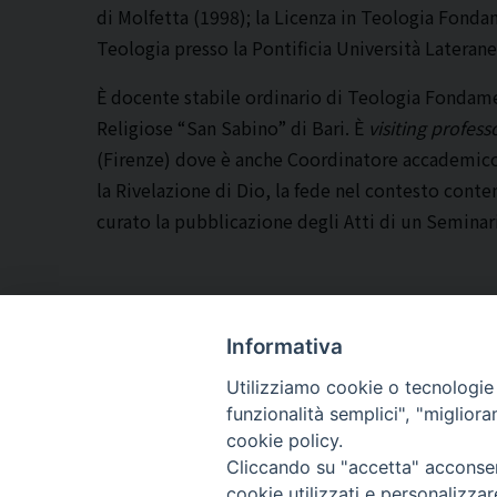
di Molfetta (1998); la Licenza in Teologia Fondam
Teologia presso la Pontificia Università Laterane
È docente stabile ordinario di Teologia Fondamen
Religiose “San Sabino” di Bari. È
visiting profess
(Firenze) dove è anche Coordinatore accademico
la Rivelazione di Dio, la fede nel contesto conte
curato la pubblicazione degli Atti di un Semina
Informativa
Utilizziamo cookie o tecnologie s
ARCIDIOCESI DI
funzionalità semplici", "miglior
TRANI
cookie policy.
Cliccando su "accetta" acconsent
BARLETTA
cookie utilizzati e personalizza