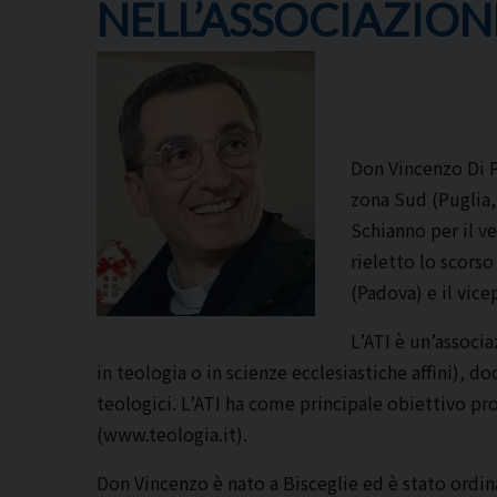
NELL’ASSOCIAZION
Don Vincenzo Di P
zona Sud (Puglia,
Schianno per il v
rieletto lo scorso
(Padova) e il vice
L’ATI è un’associ
in teologia o in scienze ecclesiastiche affini), d
teologici. L’ATI ha come principale obiettivo pro
(www.teologia.it).
Don Vincenzo è nato a Bisceglie ed è stato ordin