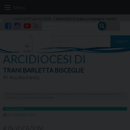
Skip
Menu
to
content
venerdì 07 agosto 2026
Santi Sisto II, papa, e compagni, martiri
Facebook
Instagram
YouTube
RSS
Search
ARCIDIOCESI DI
TRANI BARLETTA BISCEGLIE
Ascolta il testo
HOME
»
ADORAZIONE EUCARISTICA A CURA DEL CENTRO DIOCESANO VOCAZIONI, LABORATORIO SINODALE VITA
CONSACRATA, ZONA PASTORALE SAN RUGGERO
IN DIOCESI
28 NOVEMBRE 2022
# IN-VOCAZIONI