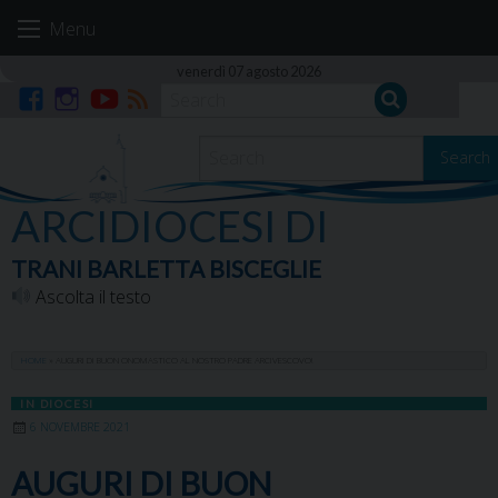
Skip
Menu
to
content
venerdì 07 agosto 2026
Facebook
Instagram
YouTube
RSS
Search
ARCIDIOCESI DI
TRANI BARLETTA BISCEGLIE
Ascolta il testo
HOME
»
AUGURI DI BUON ONOMASTICO AL NOSTRO PADRE ARCIVESCOVO!
IN DIOCESI
6 NOVEMBRE 2021
AUGURI DI BUON