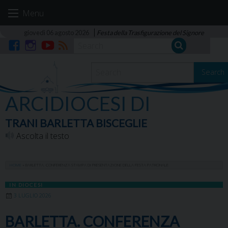
Skip
Menu
to
content
giovedì 06 agosto 2026
Festa della Trasfigurazione del Signore
Facebook
Instagram
YouTube
RSS
Search
ARCIDIOCESI DI
TRANI BARLETTA BISCEGLIE
Ascolta il testo
HOME
»
BARLETTA. CONFERENZA STAMPA DI PRESENTAZIONE DELLA FESTA PATRONALE
IN DIOCESI
3 LUGLIO 2026
BARLETTA. CONFERENZA