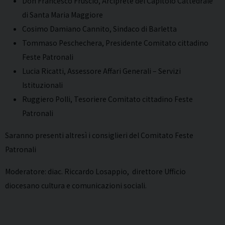
Don Francesco Fruscio, Arciprete del Capitolo Cattedrale
di Santa Maria Maggiore
Cosimo Damiano Cannito, Sindaco di Barletta
Tommaso Peschechera, Presidente Comitato cittadino
Feste Patronali
Lucia Ricatti, Assessore Affari Generali – Servizi
Istituzionali
Ruggiero Polli, Tesoriere Comitato cittadino Feste
Patronali
Saranno presenti altresì i consiglieri del Comitato Feste
Patronali
Moderatore: diac. Riccardo Losappio, direttore Ufficio
diocesano cultura e comunicazioni sociali.