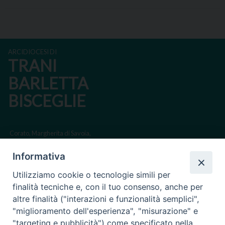
ARCIDIOCESI DI
TRANI
BARLETTA
BISCEGLIE
Corato, Margherita di Savoia,
San Ferdinando di Puglia, Trinitapoli
Informativa
Sede arcivescovile suffraganea di Bari-Bitonto
Utilizziamo cookie o tecnologie simili per
Regione ecclesiastica Puglia
finalità tecniche e, con il tuo consenso, anche per
altre finalità ("interazioni e funzionalità semplici",
Via Beltrani, 9
"miglioramento dell'esperienza", "misurazione" e
76125 Trani BT
"targeting e pubblicità") come specificato nella