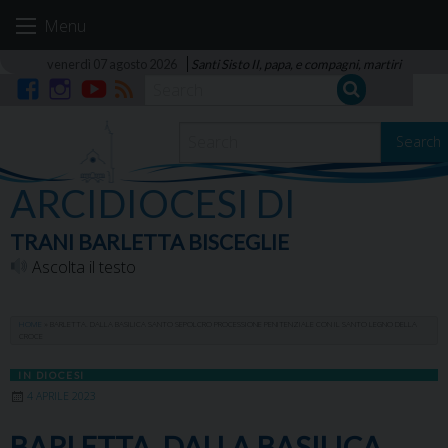
Skip
Menu
to
content
venerdì 07 agosto 2026
Santi Sisto II, papa, e compagni, martiri
Facebook
Instagram
YouTube
RSS
Search
ARCIDIOCESI DI
TRANI BARLETTA BISCEGLIE
Ascolta il testo
HOME
»
BARLETTA. DALLA BASILICA SANTO SEPOLCRO PROCESSIONE PENITENZIALE CON IL SANTO LEGNO DELLA
CROCE
IN DIOCESI
4 APRILE 2023
BARLETTA. DALLA BASILICA