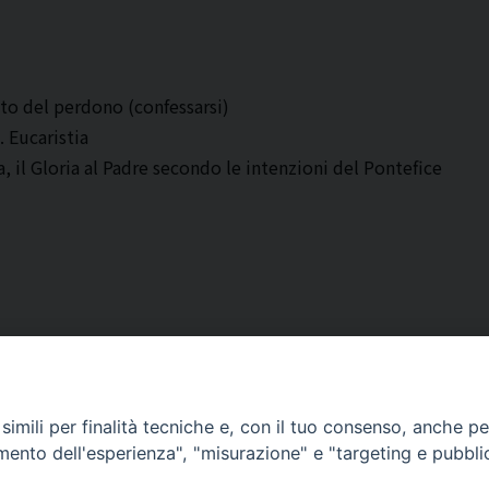
nto del perdono (confessarsi)
. Eucaristia
a, il Gloria al Padre secondo le intenzioni del Pontefice
imili per finalità tecniche e, con il tuo consenso, anche per 
amento dell'esperienza", "misurazione" e "targeting e pubbli
Corato, Margherita di Savoia,
San Ferdinando di Puglia, Trinitapoli