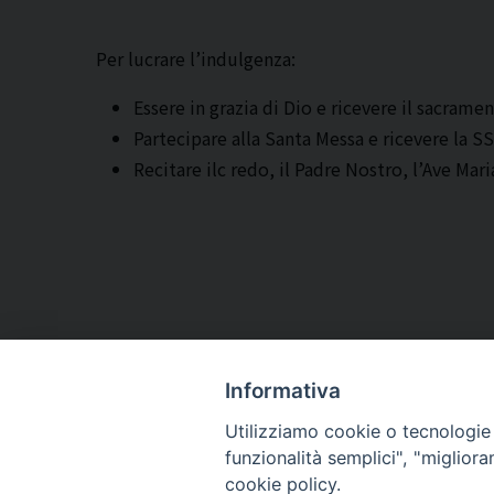
Per lucrare l’indulgenza:
Essere in grazia di Dio e ricevere il sacrame
Partecipare alla Santa Messa e ricevere la SS
Recitare ilc redo, il Padre Nostro, l’Ave Mari
Informativa
Utilizziamo cookie o tecnologie s
ARCIDIOCESI DI
funzionalità semplici", "miglior
TRANI
cookie policy.