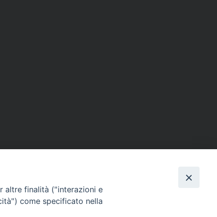
altre finalità ("interazioni e
cità") come specificato nella
Via Beltrani, 9
76125 Trani BT