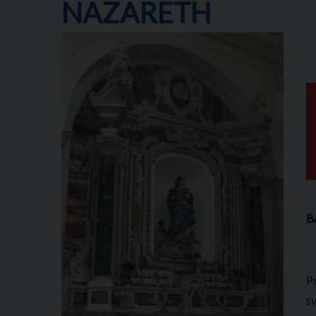
NAZARETH
B
P
s