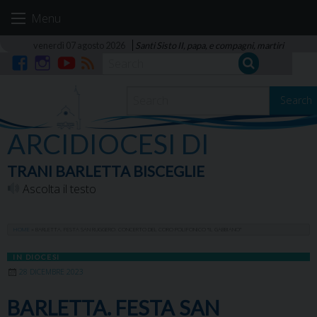
Skip
Menu
to
content
venerdì 07 agosto 2026
Santi Sisto II, papa, e compagni, martiri
Facebook
Instagram
YouTube
RSS
Search
ARCIDIOCESI DI
TRANI BARLETTA BISCEGLIE
Ascolta il testo
HOME
»
BARLETTA. FESTA SAN RUGGERO. CONCERTO DEL CORO POLIFONICO “IL GABBIANO”
IN DIOCESI
28 DICEMBRE 2023
BARLETTA. FESTA SAN