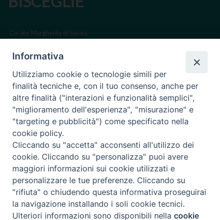
BISCEGLIE
Corato, Margherita di Savoia,
San Ferdinando di Puglia, Trinitapoli
Informativa
Sede arcivescovile suffraganea di Bari-Bitonto
Utilizziamo cookie o tecnologie simili per
Regione ecclesiastica Puglia
finalità tecniche e, con il tuo consenso, anche per
altre finalità ("interazioni e funzionalità semplici",
Via Beltrani, 9
"miglioramento dell'esperienza", "misurazione" e
76125 Trani BT
"targeting e pubblicità") come specificato nella
Centralino Tel. 0883 494211
cookie policy.
Cliccando su "accetta" acconsenti all'utilizzo dei
Cancelleria Tel. 0883 494204
cookie. Cliccando su "personalizza" puoi avere
maggiori informazioni sui cookie utilizzati e
cancelleria@arcidiocesitrani.it
personalizzare le tue preferenze. Cliccando su
"rifiuta" o chiudendo questa informativa proseguirai
Copyright © Arcidiocesi di Trani Barletta Bisceglie
Riproduzione dei contenuti solo con permesso. Tutti i diritti sono
la navigazione installando i soli cookie tecnici.
riservati -
Informativa sulla Privacy
Ulteriori informazioni sono disponibili nella
cookie
Preferenze Cookie