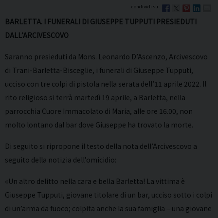
BARLETTA. I FUNERALI DI GIUSEPPE TUPPUTI
PRESIEDUTI
DALL’ARCIVESCOVO
Saranno presieduti da Mons. Leonardo D’Ascenzo, Arcivescovo
di Trani-Barletta-Bisceglie, i funerali di Giuseppe Tupputi,
ucciso con tre colpi di pistola nella serata dell’11 aprile 2022. Il
rito religioso si terrà martedì 19 aprile, a Barletta, nella
parrocchia Cuore Immacolato di Maria, alle ore 16.00, non
molto lontano dal bar dove Giuseppe ha trovato la morte.
Di seguito si ripropone il testo della nota dell’Arcivescovo a
seguito della notizia dell’omicidio:
«Un altro delitto nella cara e bella Barletta! La vittima è
Giuseppe Tupputi, giovane titolare di un bar, ucciso sotto i colpi
di un’arma da fuoco; colpita anche la sua famiglia – una giovane