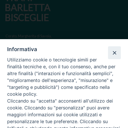
BARLETTA
BISCEGLIE
Corato, Margherita di Savoia,
San Ferdinando di Puglia, Trinitapoli
Informativa
Sede arcivescovile suffraganea di Bari-Bitonto
Utilizziamo cookie o tecnologie simili per
Regione ecclesiastica Puglia
finalità tecniche e, con il tuo consenso, anche per
altre finalità ("interazioni e funzionalità semplici",
Via Beltrani, 9
"miglioramento dell'esperienza", "misurazione" e
76125 Trani BT
"targeting e pubblicità") come specificato nella
Centralino Tel. 0883 494211
cookie policy.
Cliccando su "accetta" acconsenti all'utilizzo dei
Cancelleria Tel. 0883 494204
cookie. Cliccando su "personalizza" puoi avere
maggiori informazioni sui cookie utilizzati e
cancelleria@arcidiocesitrani.it
personalizzare le tue preferenze. Cliccando su