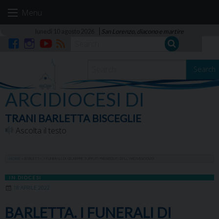
Skip
Menu
to
content
lunedì 10 agosto 2026
San Lorenzo, diacono e martire
Facebook
Instagram
YouTube
RSS
Search
ARCIDIOCESI DI
TRANI BARLETTA BISCEGLIE
Ascolta il testo
HOME
»
BARLETTA. I FUNERALI DI GIUSEPPE TUPPUTI PRESIEDUTI DALL’ARCIVESCOVO
IN DIOCESI
18 APRILE 2022
BARLETTA. I FUNERALI DI