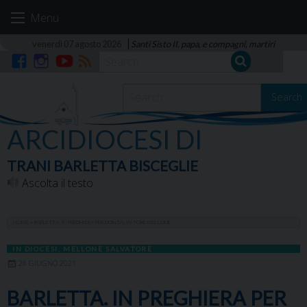
Skip
Menu
to
content
venerdì 07 agosto 2026
Santi Sisto II, papa, e compagni, martiri
Facebook
Instagram
YouTube
RSS
Search
ARCIDIOCESI DI
TRANI BARLETTA BISCEGLIE
Ascolta il testo
HOME
»
BARLETTA. IN PREGHIERA PER DON SALVATORE MELLONE
IN DIOCESI
,
MELLONE SALVATORE
28 GIUGNO 2021
BARLETTA. IN PREGHIERA PER