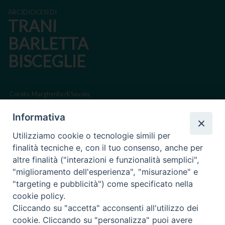
ARCIDIOCESI DI
TRANI
BARLETTA
BISCEGLIE
Corato, Margherita di Savoia,
San Ferdinando di Puglia, Trinitapoli
Informativa
Sede arcivescovile suffraganea di Bari-Bitonto
Utilizziamo cookie o tecnologie simili per
Regione ecclesiastica Puglia
finalità tecniche e, con il tuo consenso, anche per
altre finalità ("interazioni e funzionalità semplici",
Via Beltrani, 9
"miglioramento dell'esperienza", "misurazione" e
76125 Trani BT
"targeting e pubblicità") come specificato nella
Centralino Tel. 0883 494211
cookie policy.
Cliccando su "accetta" acconsenti all'utilizzo dei
Cancelleria Tel. 0883 494204
cookie. Cliccando su "personalizza" puoi avere