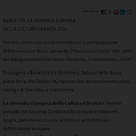
BARLETTA. LA GIORNATA EUROPEA
DELLA CULTURA EBRAICA 2021
Prevista anche una tavola rotonda con la partecipazione
dell’Arcivescovo Mons. Leonardo D’Ascenzo sul tema “Alle radici
del dialogo euromediterraneo. Ebraismo, Cristianesimo, Islam”
Si svolgerà a Barletta il 9 e 10 ottobre, Palazzo della Marra,
piano terra, Via Cialdini 74, ingresso fino ad esaurimento posti,
obbligo di Geen Pass e mascherina
𝗟𝗮 𝗚𝗶𝗼𝗿𝗻𝗮𝘁𝗮 𝗘𝘂𝗿𝗼𝗽𝗲𝗮 𝗱𝗲𝗹𝗹𝗮 𝗖𝘂𝗹𝘁𝘂𝗿𝗮 𝗘𝗯𝗿𝗮𝗶𝗰𝗮 è l’evento
annuale che da ormai 22 edizioni fa conoscere tradizioni,
luoghi, patrimonio storico, artistico e architettonico
dell’ebraismo europeo.