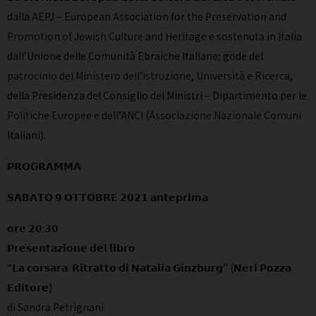
dalla AEPJ – European Association for the Preservation and
Promotion of Jewish Culture and Heritage e sostenuta in Italia
dall’Unione delle Comunità Ebraiche Italiane; gode del
patrocinio del Ministero dell’Istruzione, Università e Ricerca,
della Presidenza del Consiglio dei Ministri – Dipartimento per le
Politiche Europee e dell’ANCI (Associazione Nazionale Comuni
Italiani).
𝗣𝗥𝗢𝗚𝗥𝗔𝗠𝗠𝗔
𝗦𝗔𝗕𝗔𝗧𝗢 𝟵 𝗢𝗧𝗧𝗢𝗕𝗥𝗘 𝟮𝟬𝟮𝟭 𝗮𝗻𝘁𝗲𝗽𝗿𝗶𝗺𝗮
𝗼𝗿𝗲 𝟮𝟬:𝟯𝟬
𝗣𝗿𝗲𝘀𝗲𝗻𝘁𝗮𝘇𝗶𝗼𝗻𝗲 𝗱𝗲𝗹 𝗹𝗶𝗯𝗿𝗼
“𝗟𝗮 𝗰𝗼𝗿𝘀𝗮𝗿𝗮. 𝗥𝗶𝘁𝗿𝗮𝘁𝘁𝗼 𝗱𝗶 𝗡𝗮𝘁𝗮𝗹𝗶𝗮 𝗚𝗶𝗻𝘇𝗯𝘂𝗿𝗴” (𝗡𝗲𝗿𝗶 𝗣𝗼𝘇𝘇𝗮
𝗘𝗱𝗶𝘁𝗼𝗿𝗲)
di Sandra Petrignani