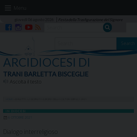
Skip
Menu
to
content
giovedì 06 agosto 2026
Festa della Trasfigurazione del Signore
Facebook
Instagram
YouTube
RSS
Search
ARCIDIOCESI DI
TRANI BARLETTA BISCEGLIE
Ascolta il testo
HOME
»
BARLETTA. LA GIORNATA EUROPEA DELLA CULTURA EBRAICA 2021
IN DIOCESI
6 OTTOBRE 2021
Dialogo interreligioso