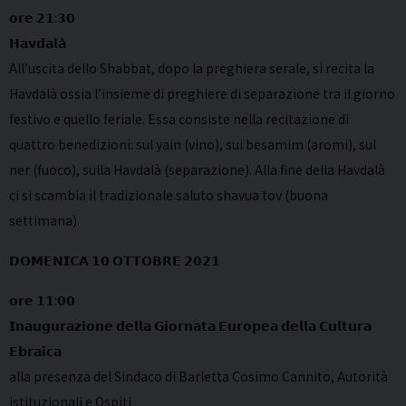
𝗼𝗿𝗲 𝟮𝟭:𝟯𝟬
𝗛𝗮𝘃𝗱𝗮𝗹𝗮̀
All’uscita dello Shabbat, dopo la preghiera serale, si recita la
Havdalà ossia l’insieme di preghiere di separazione tra il giorno
festivo e quello feriale. Essa consiste nella recitazione di
quattro benedizioni: sul yain (vino), sui besamim (aromi), sul
ner (fuoco), sulla Havdalà (separazione). Alla fine della Havdalà
ci si scambia il tradizionale saluto shavua tov (buona
settimana).
𝗗𝗢𝗠𝗘𝗡𝗜𝗖𝗔 𝟭𝟬 𝗢𝗧𝗧𝗢𝗕𝗥𝗘 𝟮𝟬𝟮𝟭
𝗼𝗿𝗲 𝟭𝟭:𝟬𝟬
𝗜𝗻𝗮𝘂𝗴𝘂𝗿𝗮𝘇𝗶𝗼𝗻𝗲 𝗱𝗲𝗹𝗹𝗮 𝗚𝗶𝗼𝗿𝗻𝗮𝘁𝗮 𝗘𝘂𝗿𝗼𝗽𝗲𝗮 𝗱𝗲𝗹𝗹𝗮 𝗖𝘂𝗹𝘁𝘂𝗿𝗮
𝗘𝗯𝗿𝗮𝗶𝗰𝗮
alla presenza del Sindaco di Barletta Cosimo Cannito, Autorità
istituzionali e Ospiti