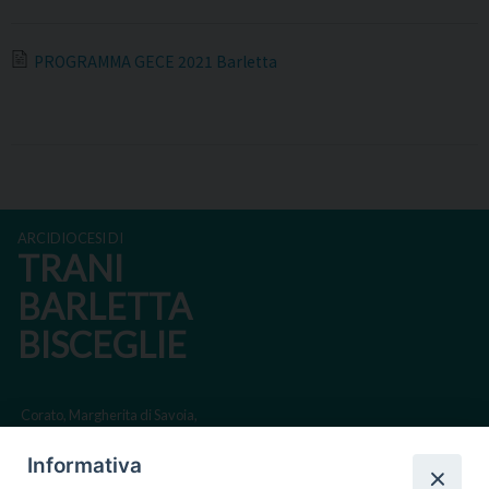
PROGRAMMA GECE 2021 Barletta
ARCIDIOCESI DI
TRANI
BARLETTA
BISCEGLIE
Corato, Margherita di Savoia,
San Ferdinando di Puglia, Trinitapoli
Informativa
Sede arcivescovile suffraganea di Bari-Bitonto