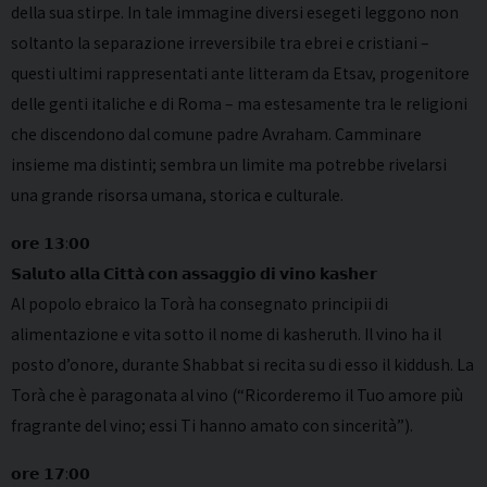
della sua stirpe. In tale immagine diversi esegeti leggono non
soltanto la separazione irreversibile tra ebrei e cristiani –
questi ultimi rappresentati ante litteram da Etsav, progenitore
delle genti italiche e di Roma – ma estesamente tra le religioni
che discendono dal comune padre Avraham. Camminare
insieme ma distinti; sembra un limite ma potrebbe rivelarsi
una grande risorsa umana, storica e culturale.
𝗼𝗿𝗲 𝟭𝟯:𝟬𝟬
𝗦𝗮𝗹𝘂𝘁𝗼 𝗮𝗹𝗹𝗮 𝗖𝗶𝘁𝘁𝗮̀ 𝗰𝗼𝗻 𝗮𝘀𝘀𝗮𝗴𝗴𝗶𝗼 𝗱𝗶 𝘃𝗶𝗻𝗼 𝗸𝗮𝘀𝗵𝗲𝗿
Al popolo ebraico la Torà ha consegnato principii di
alimentazione e vita sotto il nome di kasheruth. Il vino ha il
posto d’onore, durante Shabbat si recita su di esso il kiddush. La
Torà che è paragonata al vino (“Ricorderemo il Tuo amore più
fragrante del vino; essi Ti hanno amato con sincerità”).
𝗼𝗿𝗲 𝟭𝟳:𝟬𝟬