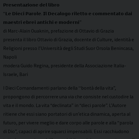
𝗣𝗿𝗲𝘀𝗲𝗻𝘁𝗮𝘇𝗶𝗼𝗻𝗲 𝗱𝗲𝗹 𝗹𝗶𝗯𝗿𝗼
“𝗟𝗲 𝗗𝗶𝗲𝗰𝗶 𝗣𝗮𝗿𝗼𝗹𝗲. 𝗜𝗹 𝗗𝗲𝗰𝗮𝗹𝗼𝗴𝗼 𝗿𝗶𝗹𝗲𝘁𝘁𝗼 𝗲 𝗰𝗼𝗺𝗺𝗲𝗻𝘁𝗮𝘁𝗼 𝗱𝗮𝗶
𝗺𝗮𝗲𝘀𝘁𝗿𝗶 𝗲𝗯𝗿𝗲𝗶 𝗮𝗻𝘁𝗶𝗰𝗵𝗶 𝗲 𝗺𝗼𝗱𝗲𝗿𝗻𝗶”
di Marc-Alain Ouaknin, prefazione di Ottavio di Grazia
presenta il libro Ottavio di Grazia, docente di Culture, identità e
Religioni presso l’Università degli Studi Suor Orsola Benincasa,
Napoli
modera Guido Regina, presidente della Associazione Italia-
Israele, Bari
I Dieci Comandamenti parlano della ‘‘bontà della vita”,
propongono di percorrere una via che consiste nel custodire la
vita e il mondo. La vita “declinata” in “dieci parole”. L’Autore
ritiene che essi siano portatori di un’etica dinamica, aperta al
futuro, per vivere meglio e dare corpo alle parole e alla “parola
di Dio”, capaci di aprire squarci impensabili. Essi racchiudono