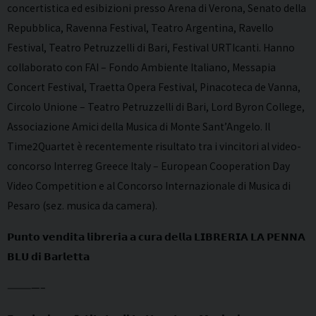
concertistica ed esibizioni presso Arena di Verona, Senato della
Repubblica, Ravenna Festival, Teatro Argentina, Ravello
Festival, Teatro Petruzzelli di Bari, Festival URTIcanti. Hanno
collaborato con FAI – Fondo Ambiente Italiano, Messapia
Concert Festival, Traetta Opera Festival, Pinacoteca de Vanna,
Circolo Unione – Teatro Petruzzelli di Bari, Lord Byron College,
Associazione Amici della Musica di Monte Sant’Angelo. Il
Time2Quartet è recentemente risultato tra i vincitori al video-
concorso Interreg Greece Italy – European Cooperation Day
Video Competition e al Concorso Internazionale di Musica di
Pesaro (sez. musica da camera).
𝗣𝘂𝗻𝘁𝗼 𝘃𝗲𝗻𝗱𝗶𝘁𝗮 𝗹𝗶𝗯𝗿𝗲𝗿𝗶𝗮 𝗮 𝗰𝘂𝗿𝗮 𝗱𝗲𝗹𝗹𝗮 𝗟𝗜𝗕𝗥𝗘𝗥𝗜𝗔 𝗟𝗔 𝗣𝗘𝗡𝗡𝗔
𝗕𝗟𝗨 𝗱𝗶 𝗕𝗮𝗿𝗹𝗲𝘁𝘁𝗮
————–