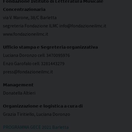
𝗙𝗼𝗻𝗱𝗮𝘇𝗶𝗼𝗻𝗲 𝗜𝘀𝘁𝗶𝘁𝘂𝘁𝗼 𝗱𝗶 𝗟𝗲𝘁𝘁𝗲𝗿𝗮𝘁𝘂𝗿𝗮 𝗠𝘂𝘀𝗶𝗰𝗮𝗹𝗲
𝗖𝗼𝗻𝗰𝗲𝗻𝘁𝗿𝗮𝘇𝗶𝗼𝗻𝗮𝗿𝗶𝗮
via V. Marone, 38/C Barletta
segreteria Fondazione ILMC info@fondazioneilmc.it
www.fondazioneilmc.it
𝗨𝗳𝗳𝗶𝗰𝗶𝗼 𝘀𝘁𝗮𝗺𝗽𝗮 𝗲 𝗦𝗲𝗴𝗿𝗲𝘁𝗲𝗿𝗶𝗮 𝗼𝗿𝗴𝗮𝗻𝗶𝘇𝘇𝗮𝘁𝗶𝘃𝗮
Luciana Doronzo cell. 3470095976
Enzo Garofalo cell. 3281443279
press@fondazioneilmc.it
𝗠𝗮𝗻𝗮𝗴𝗲𝗺𝗲𝗻𝘁
Donatella Altieri
𝗢𝗿𝗴𝗮𝗻𝗶𝘇𝘇𝗮𝘇𝗶𝗼𝗻𝗲 𝗲 𝗹𝗼𝗴𝗶𝘀𝘁𝗶𝗰𝗮 𝗮 𝗰𝘂𝗿𝗮 𝗱𝗶
Grazia Tiritiello, Luciana Doronzo
PROGRAMMA GECE 2021 Barletta