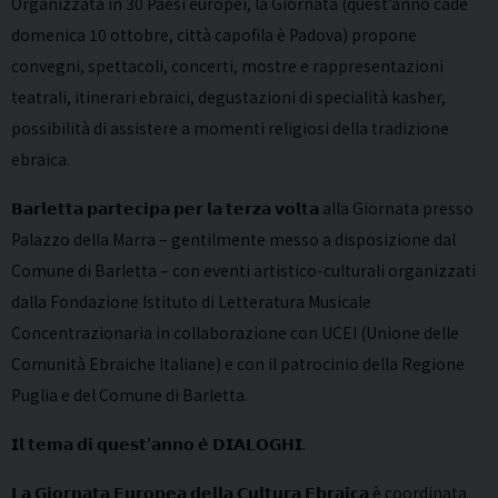
Organizzata in 30 Paesi europei, la Giornata (quest’anno cade
domenica 10 ottobre, città capofila è Padova) propone
convegni, spettacoli, concerti, mostre e rappresentazioni
teatrali, itinerari ebraici, degustazioni di specialità kasher,
possibilità di assistere a momenti religiosi della tradizione
ebraica.
𝗕𝗮𝗿𝗹𝗲𝘁𝘁𝗮 𝗽𝗮𝗿𝘁𝗲𝗰𝗶𝗽𝗮 𝗽𝗲𝗿 𝗹𝗮 𝘁𝗲𝗿𝘇𝗮 𝘃𝗼𝗹𝘁𝗮 alla Giornata presso
Palazzo della Marra – gentilmente messo a disposizione dal
Comune di Barletta – con eventi artistico-culturali organizzati
dalla Fondazione Istituto di Letteratura Musicale
Concentrazionaria in collaborazione con UCEI (Unione delle
Comunità Ebraiche Italiane) e con il patrocinio della Regione
Puglia e del Comune di Barletta.
𝗜𝗹 𝘁𝗲𝗺𝗮 𝗱𝗶 𝗾𝘂𝗲𝘀𝘁’𝗮𝗻𝗻𝗼 𝗲̀ 𝗗𝗜𝗔𝗟𝗢𝗚𝗛𝗜.
𝗟𝗮 𝗚𝗶𝗼𝗿𝗻𝗮𝘁𝗮 𝗘𝘂𝗿𝗼𝗽𝗲𝗮 𝗱𝗲𝗹𝗹𝗮 𝗖𝘂𝗹𝘁𝘂𝗿𝗮 𝗘𝗯𝗿𝗮𝗶𝗰𝗮 è coordinata