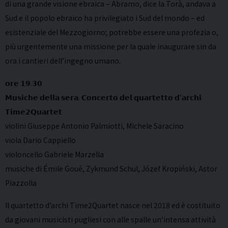
di una grande visione ebraica – Abramo, dice la Torà, andava a
Sud e il popolo ebraico ha privilegiato i Sud del mondo – ed
esistenziale del Mezzogiorno; potrebbe essere una profezia o,
più urgentemente una missione per la quale inaugurare sin da
ora i cantieri dell’ingegno umano.
𝗼𝗿𝗲 𝟭𝟵.𝟯𝟬
𝗠𝘂𝘀𝗶𝗰𝗵𝗲 𝗱𝗲𝗹𝗹𝗮 𝘀𝗲𝗿𝗮. 𝗖𝗼𝗻𝗰𝗲𝗿𝘁𝗼 𝗱𝗲𝗹 𝗾𝘂𝗮𝗿𝘁𝗲𝘁𝘁𝗼 𝗱’𝗮𝗿𝗰𝗵𝗶
𝗧𝗶𝗺𝗲𝟮𝗤𝘂𝗮𝗿𝘁𝗲𝘁
violini Giuseppe Antonio Palmiotti, Michele Saracino
viola Dario Cappiello
violoncello Gabriele Marzella
musiche di Émile Goué, Zykmund Schul, Józef Kropiński, Astor
Piazzolla
Il quartetto d’archi Time2Quartet nasce nel 2018 ed è costituito
da giovani musicisti pugliesi con alle spalle un’intensa attività