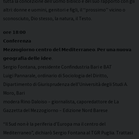
tutta la concezione dell’uomo biblico e del suo rapporto con gli
altri: donne e uomini, genitori e figli, il ‘‘prossimo’’ vicino o
sconosciuto, Dio stesso, la natura, il Testo.
𝗼𝗿𝗲 𝟭𝟴:𝟬𝟬
𝗖𝗼𝗻𝗳𝗲𝗿𝗲𝗻𝘇𝗮
𝗠𝗲𝘇𝘇𝗼𝗴𝗶𝗼𝗿𝗻𝗼 𝗰𝗲𝗻𝘁𝗿𝗼 𝗱𝗲𝗹 𝗠𝗲𝗱𝗶𝘁𝗲𝗿𝗿𝗮𝗻𝗲𝗼. 𝗣𝗲𝗿 𝘂𝗻𝗮 𝗻𝘂𝗼𝘃𝗮
𝗴𝗲𝗼𝗴𝗿𝗮𝗳𝗶𝗮 𝗱𝗲𝗹𝗹𝗲 𝗶𝗱𝗲𝗲.
Sergio Fontana, presidente Confindustria Bari e BAT
Luigi Pannarale, ordinario di Sociologia del Diritto,
Dipartimento di Giurisprudenza dell’Università degli Studi A.
Moro, Bari
modera Rino Daloiso – giornalista, caporedattore de La
Gazzetta del Mezzogiorno – Edizione Nord Barese
“Il Sud non è la periferia d’Europa ma il centro del
Mediterraneo”, dichiarò Sergio Fontana al TGR Puglia. Trattasi