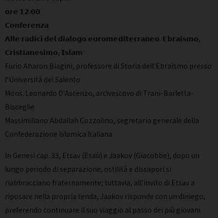
𝗼𝗿𝗲 𝟭𝟮:𝟬𝟬
𝗖𝗼𝗻𝗳𝗲𝗿𝗲𝗻𝘇𝗮
𝗔𝗹𝗹𝗲 𝗿𝗮𝗱𝗶𝗰𝗶 𝗱𝗲𝗹 𝗱𝗶𝗮𝗹𝗼𝗴𝗼 𝗲𝘂𝗿𝗼𝗺𝗲𝗱𝗶𝘁𝗲𝗿𝗿𝗮𝗻𝗲𝗼. 𝗘𝗯𝗿𝗮𝗶𝘀𝗺𝗼,
𝗖𝗿𝗶𝘀𝘁𝗶𝗮𝗻𝗲𝘀𝗶𝗺𝗼, 𝗜𝘀𝗹𝗮𝗺
Furio Aharon Biagini, professore di Storia dell’Ebraismo presso
l’Università del Salento
Mons. Leonardo D’Ascenzo, arcivescovo di Trani-Barletta-
Bisceglie
Massimiliano Abdallah Cozzolino, segretario generale della
Confederazione Islamica Italiana
In Genesi cap. 33, Etsav (Esaù) e Jaakov (Giacobbe), dopo un
lungo periodo di separazione, ostilità e dissapori si
riabbracciano fraternamente; tuttavia, all’invito di Etsav a
riposare nella propria tenda, Jaakov risponde con un diniego,
preferendo continuare il suo viaggio al passo dei più giovani