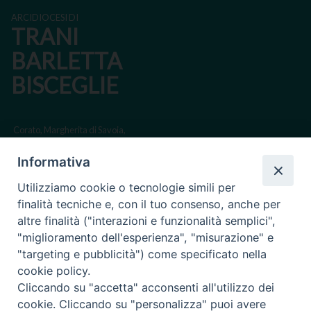
ARCIDIOCESI DI
TRANI
BARLETTA
BISCEGLIE
Corato, Margherita di Savoia,
San Ferdinando di Puglia, Trinitapoli
Informativa
Sede arcivescovile suffraganea di Bari-Bitonto
Utilizziamo cookie o tecnologie simili per
Regione ecclesiastica Puglia
finalità tecniche e, con il tuo consenso, anche per
altre finalità ("interazioni e funzionalità semplici",
Via Beltrani, 9
"miglioramento dell'esperienza", "misurazione" e
76125 Trani BT
"targeting e pubblicità") come specificato nella
Centralino Tel. 0883 494211
cookie policy.
Cliccando su "accetta" acconsenti all'utilizzo dei
Cancelleria Tel. 0883 494204
cookie. Cliccando su "personalizza" puoi avere