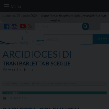
Skip
Menu
to
content
domenica 09 agosto 2026
Santa Teresa Benedetta della Croce (Edith) Stein,
vergine
Facebook
Instagram
YouTube
RSS
Search
ARCIDIOCESI DI
TRANI BARLETTA BISCEGLIE
Ascolta il testo
HOME
»
BARLETTA. SOLENNITA’ DELL’IMMACOLATA. SANTA MESSA E PROCESSIONE
IN DIOCESI
5 DICEMBRE 2022