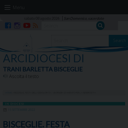
Skip
Menu
to
content
sabato 08 agosto 2026
San Domenico, sacerdote
Facebook
Instagram
YouTube
RSS
Search
ARCIDIOCESI DI
TRANI BARLETTA BISCEGLIE
Ascolta il testo
HOME
»
BISCEGLIE. FESTA DELL’ADDOLORATA : UN RINGRAZIAMENTO PER LA GENEROSITA’
IN DIOCESI
15 SETTEMBRE 2022
BISCEGLIE. FESTA