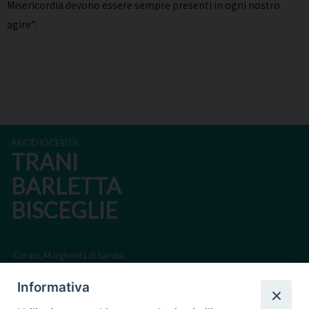
Misericordia devono essere sempre presenti in ogni nostro
agire”.
ARCIDIOCESI DI
TRANI
BARLETTA
BISCEGLIE
Corato, Margherita di Savoia,
San Ferdinando di Puglia, Trinitapoli
Informativa
Sede arcivescovile suffraganea di Bari-Bitonto