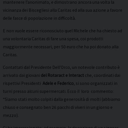
mantenere l’anonimato, e dimostrano ancora una volta la
vicinanza dei Biscegliesi alla Caritas ed alla sua azione a favore
delle fasce di popolazione in difficoltà.
E non vuole essere riconosciuto quel Michele che ha chiesto ad
una volontaria Caritas di fare una spesa, coi prodotti
maggiormente necessari, per 50 euro che ha poi donato alla
Caritas.
Contattati dal Presidente Dell’Orco, un notevole contributo è
arrivato dai giovani
del Rotaract e Interact
che, coordinati dai
rispettivi Presidenti
Adele e Federico
, si sono organizzati in
turni presso alcuni supermercati. Ecco il loro commento:
“Siamo stati molto colpiti dalla generosità di molti (abbiamo
chiuso e consegnato ben 26 pacchi di viveri in un giorno e
mezzo).
Ci ha impressionato, ad esempio, la donazione di un signore