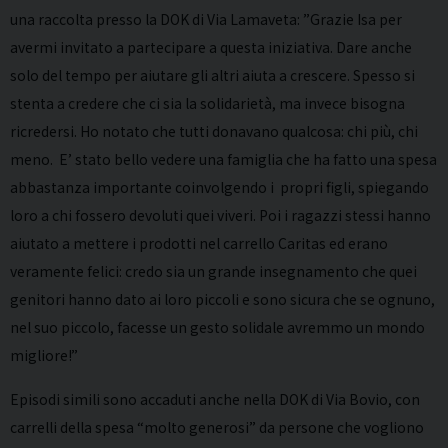
una raccolta presso la DOK di Via Lamaveta: ”Grazie Isa per
avermi invitato a partecipare a questa iniziativa. Dare anche
solo del tempo per aiutare gli altri aiuta a crescere. Spesso si
stenta a credere che ci sia la solidarietà, ma invece bisogna
ricredersi. Ho notato che tutti donavano qualcosa: chi più, chi
meno. E’ stato bello vedere una famiglia che ha fatto una spesa
abbastanza importante coinvolgendo i propri figli, spiegando
loro a chi fossero devoluti quei viveri. Poi i ragazzi stessi hanno
aiutato a mettere i prodotti nel carrello Caritas ed erano
veramente felici: credo sia un grande insegnamento che quei
genitori hanno dato ai loro piccoli e sono sicura che se ognuno,
nel suo piccolo, facesse un gesto solidale avremmo un mondo
migliore!”
Episodi simili sono accaduti anche nella DOK di Via Bovio, con
carrelli della spesa “molto generosi” da persone che vogliono