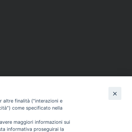
altre finalità ("interazioni e
cità") come specificato nella
Via Beltrani, 9
76125 Trani BT
 avere maggiori informazioni sui
Centralino Tel. 0883 494211
sta informativa proseguirai la