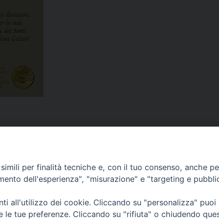
imili per finalità tecniche e, con il tuo consenso, anche per 
amento dell'esperienza", "misurazione" e "targeting e pubbli
Corato, Margherita di Savoia,
San Ferdinando di Puglia, Trinitapoli
i all'utilizzo dei cookie. Cliccando su "personalizza" puoi
Sede arcivescovile suffraganea di Bari-Bitonto
re le tue preferenze. Cliccando su "rifiuta" o chiudendo que