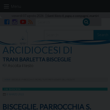
Skip
Menu
to
content
venerdì 07 agosto 2026
Santi Sisto II, papa, e compagni, martiri
Facebook
Instagram
YouTube
RSS
Search
ARCIDIOCESI DI
TRANI BARLETTA BISCEGLIE
Ascolta il testo
HOME
»
BISCEGLIE. PARROCCHIA S. PIETRO, TUTTI PROTAGONISTI DELL’ASCOLTO
IN DIOCESI
8 MARZO 2022
BISCEGLIE. PARROCCHIA S.