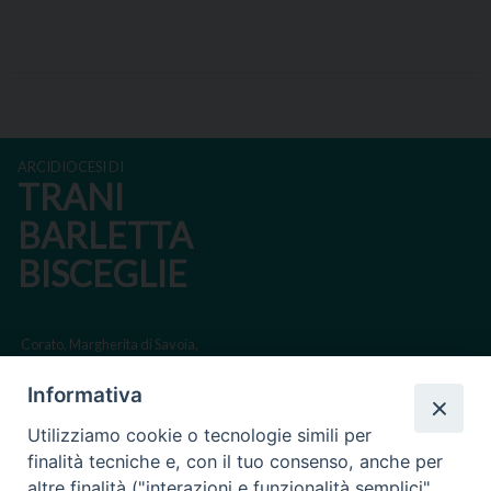
ARCIDIOCESI DI
TRANI
BARLETTA
BISCEGLIE
Corato, Margherita di Savoia,
San Ferdinando di Puglia, Trinitapoli
Informativa
Sede arcivescovile suffraganea di Bari-Bitonto
Utilizziamo cookie o tecnologie simili per
Regione ecclesiastica Puglia
finalità tecniche e, con il tuo consenso, anche per
altre finalità ("interazioni e funzionalità semplici",