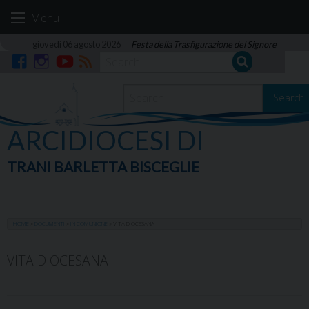
Skip
Menu
to
content
giovedì 06 agosto 2026
Festa della Trasfigurazione del Signore
Facebook
Instagram
YouTube
RSS
Search
ARCIDIOCESI DI
TRANI BARLETTA BISCEGLIE
HOME
»
DOCUMENTI
»
IN COMUNIONE
»
VITA DIOCESANA
VITA DIOCESANA