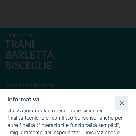
P
o
s
ARCIDIOCESI DI
t
TRANI
N
BARLETTA
a
BISCEGLIE
v
i
g
Corato, Margherita di Savoia,
a
San Ferdinando di Puglia, Trinitapoli
Informativa
t
Sede arcivescovile suffraganea di Bari-Bitonto
i
Utilizziamo cookie o tecnologie simili per
Regione ecclesiastica Puglia
o
finalità tecniche e, con il tuo consenso, anche per
n
altre finalità ("interazioni e funzionalità semplici",
Via Beltrani, 9
"miglioramento dell'esperienza", "misurazione" e