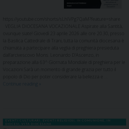
https://youtube.com/shorts/sLhIVPg7QaM?feature=share
VEGLIA DIOCESANA VOCAZIONALE Aspirate alla Santità,
ovunque siate! Giovedì 23 aprile 2026 alle ore 20.30, presso
la Basilica Cattedrale di Trani, tutta la comunità diocesana è
chiamata a partecipare alla veglia di preghiera presieduta
dall’arcivescovo Mons. Leonardo D’Ascenzo, in
preparazione alla 63^ Giornata Mondiale di preghiera per le
Vocazioni.Sarà un momento di grande grazia per tutto il
popolo di Dio per poter considerare la bellezza e …
Continue reading
»
EVENTI CULTURARI
,
EVENTI RELIGIOSI
,
IN COMUNIONE
,
IN
DIOCESI
,
VITA DIOCESANA