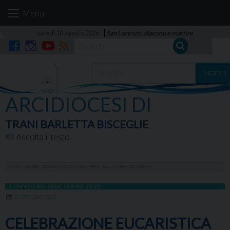
Skip
Menu
to
content
lunedì 10 agosto 2026
San Lorenzo, diacono e martire
Facebook
Instagram
YouTube
RSS
Search
ARCIDIOCESI DI
TRANI BARLETTA BISCEGLIE
Ascolta il testo
HOME
»
CELEBRAZIONE EUCARISTICA NELLA FESTA DELLA CHIESA DIOCESANA
CONVEGNO DIOCESANO 2022
21 OTTOBRE 2022
CELEBRAZIONE EUCARISTICA