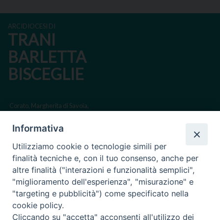
ARCIDIOCESI DI
TRANI
BARLETTA
BISCEGLIE
Corato, Margherita di Savoia,
San Ferdinando di Puglia, Trinitapoli
Informativa
Sede arcivescovile suffraganea di Bari-Bitonto
Utilizziamo cookie o tecnologie simili per
Regione ecclesiastica Puglia
finalità tecniche e, con il tuo consenso, anche per
altre finalità ("interazioni e funzionalità semplici",
Via Beltrani, 9
"miglioramento dell'esperienza", "misurazione" e
76125 Trani BT
"targeting e pubblicità") come specificato nella
Centralino Tel. 0883 494211
cookie policy.
Cliccando su "accetta" acconsenti all'utilizzo dei