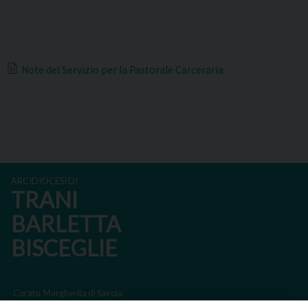
Note del Servizio per la Pastorale Carceraria
ARCIDIOCESI DI
TRANI
BARLETTA
BISCEGLIE
Corato, Margherita di Savoia,