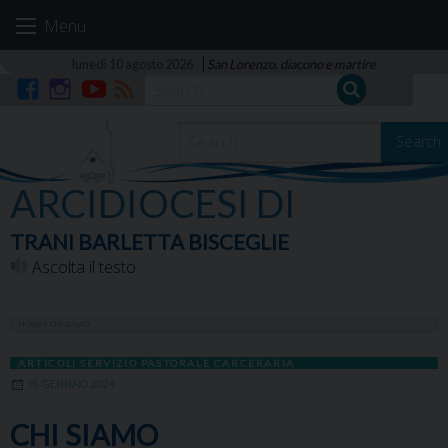
Skip
Menu
to
content
lunedì 10 agosto 2026
San Lorenzo, diacono e martire
Facebook
Instagram
YouTube
RSS
Search
ARCIDIOCESI DI
TRANI BARLETTA BISCEGLIE
Ascolta il testo
HOME
»
CHI SIAMO
ARTICOLI SERVIZIO PASTORALE CARCERARIA
16 GENNAIO 2024
CHI SIAMO