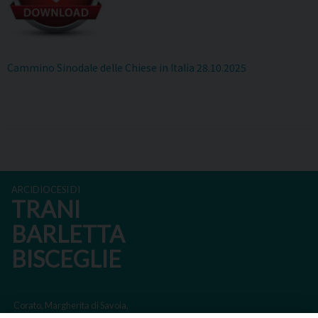
Cammino Sinodale delle Chiese in Italia 28.10.2025
ARCIDIOCESI DI
TRANI
BARLETTA
BISCEGLIE
Corato, Margherita di Savoia,