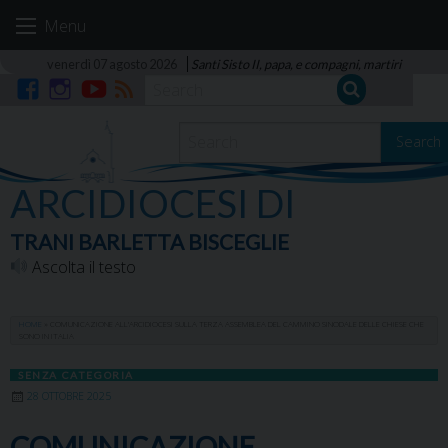
Skip
Menu
to
content
venerdì 07 agosto 2026
Santi Sisto II, papa, e compagni, martiri
Facebook
Instagram
YouTube
RSS
Search
ARCIDIOCESI DI
TRANI BARLETTA BISCEGLIE
Ascolta il testo
HOME
»
COMUNICAZIONE ALL’ARCIDIOCESI SULLA TERZA ASSEMBLEA DEL CAMMINO SINODALE DELLE CHIESE CHE
SONO IN ITALIA
SENZA CATEGORIA
28 OTTOBRE 2025
COMUNICAZIONE