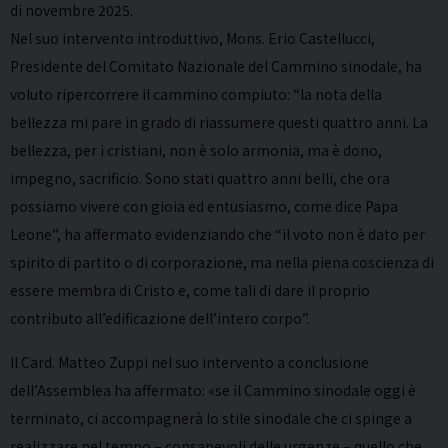
di novembre 2025.
Nel suo intervento introduttivo, Mons. Erio Castellucci,
Presidente del Comitato Nazionale del Cammino sinodale, ha
voluto ripercorrere il cammino compiuto: “la nota della
bellezza mi pare in grado di riassumere questi quattro anni. La
bellezza, per i cristiani, non è solo armonia, ma è dono,
impegno, sacrificio. Sono stati quattro anni belli, che ora
possiamo vivere con gioia ed entusiasmo, come dice Papa
Leone”, ha affermato evidenziando che “il voto non è dato per
spirito di partito o di corporazione, ma nella piena coscienza di
essere membra di Cristo e, come tali di dare il proprio
contributo all’edificazione dell’intero corpo”.
Il Card. Matteo Zuppi nel suo intervento a conclusione
dell’Assemblea ha affermato: «se il Cammino sinodale oggi è
terminato, ci accompagnerà lo stile sinodale che ci spinge a
realizzare nel tempo – consapevoli delle urgenze – quello che