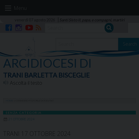
Skip
Menu
to
content
venerdì 07 agosto 2026
Santi Sisto II, papa, e compagni, martiri
Facebook
Instagram
YouTube
RSS
Search
ARCIDIOCESI DI
TRANI BARLETTA BISCEGLIE
Ascolta il testo
HOME
»
CONVEGNO PASTORLE DIOCESANO
SENZA CATEGORIA
21 OTTOBRE 2024
TRANI 17 OTTOBRE 2024