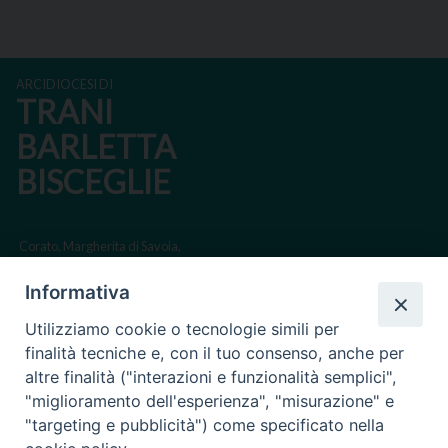
ARCIDIOCESI DI
TRANI
BARLETTA
BISCEGLIE
Corato, Margherita di Savoia,
San Ferdinando di Puglia, Trinitapoli
Informativa
Sede arcivescovile suffraganea di Bari-Bitonto
Utilizziamo cookie o tecnologie simili per
Regione ecclesiastica Puglia
finalità tecniche e, con il tuo consenso, anche per
altre finalità ("interazioni e funzionalità semplici",
Via Beltrani, 9
"miglioramento dell'esperienza", "misurazione" e
76125 Trani BT
"targeting e pubblicità") come specificato nella
Centralino Tel. 0883 494211