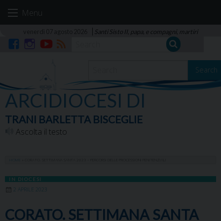
Skip
Menu
to
content
venerdì 07 agosto 2026
Santi Sisto II, papa, e compagni, martiri
Facebook
Instagram
YouTube
RSS
Search
ARCIDIOCESI DI
TRANI BARLETTA BISCEGLIE
Ascolta il testo
HOME
»
CORATO. SETTIMANA SANTA 2023 – PERCORSI DELLE PROCESSIONI PENITENZIALI
IN DIOCESI
2 APRILE 2023
CORATO. SETTIMANA SANTA