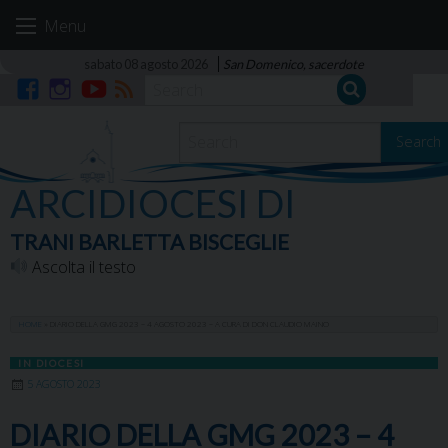
Skip
Menu
to
content
sabato 08 agosto 2026
San Domenico, sacerdote
Facebook
Instagram
YouTube
RSS
Search
ARCIDIOCESI DI
TRANI BARLETTA BISCEGLIE
Ascolta il testo
HOME
»
DIARIO DELLA GMG 2023 – 4 AGOSTO 2023 – A CURA DI DON CLAUDIO MAINO
IN DIOCESI
5 AGOSTO 2023
DIARIO DELLA GMG 2023 – 4