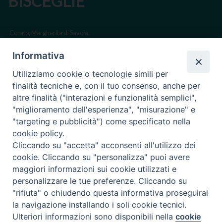
BISCEGLIE
Corato, Margherita di Savoia,
San Ferdinando di Puglia, Trinitapoli
Informativa
Sede arcivescovile suffraganea di Bari-Bitonto
Utilizziamo cookie o tecnologie simili per
Regione ecclesiastica Puglia
finalità tecniche e, con il tuo consenso, anche per
altre finalità ("interazioni e funzionalità semplici",
Via Beltrani, 9
"miglioramento dell'esperienza", "misurazione" e
76125 Trani BT
"targeting e pubblicità") come specificato nella
Centralino Tel. 0883 494211
cookie policy.
Cliccando su "accetta" acconsenti all'utilizzo dei
Cancelleria Tel. 0883 494204
cookie. Cliccando su "personalizza" puoi avere
maggiori informazioni sui cookie utilizzati e
cancelleria@arcidiocesitrani.it
personalizzare le tue preferenze. Cliccando su
"rifiuta" o chiudendo questa informativa proseguirai
Copyright © Arcidiocesi di Trani Barletta Bisceglie
Riproduzione dei contenuti solo con permesso. Tutti i diritti sono
la navigazione installando i soli cookie tecnici.
riservati -
Informativa sulla Privacy
Ulteriori informazioni sono disponibili nella
cookie
Preferenze Cookie