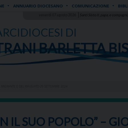
NE
ANNUARIO DIOCESANO
COMUNICAZIONE
BIBL
venerdì 07 agosto 2026
Santi Sisto II, papa, e compagni,
ARCIDIOCESI DI
TRANI BARLETTA BI
 MIGRANTE E DEL RIFUGIATO 29 SETTEMBRE 2024
N IL SUO POPOLO” – G