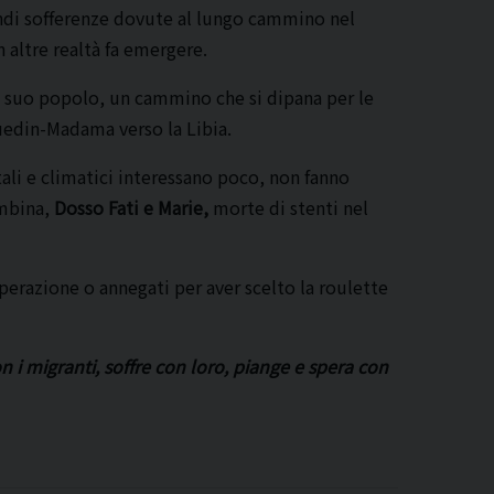
randi sofferenze dovute al lungo cammino nel
n altre realtà fa emergere.
 suo popolo, un cammino che si dipana per le
uedin-Madama verso la Libia.
tali e climatici interessano poco, non fanno
ambina,
Dosso Fati e Marie,
morte di stenti nel
perazione o annegati per aver scelto la roulette
on i migranti, soffre con loro, piange e spera con