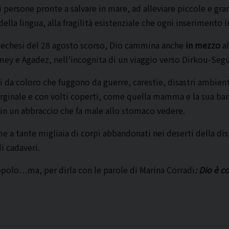
di persone pronte a salvare in mare, ad alleviare piccole e g
della lingua, alla fragilità esistenziale che ogni inserimento i
atechesi del 28 agosto scorso, Dio cammina anche
in mezzo
al
mey e Agadez, nell’incognita di un viaggio verso Dirkou-Seg
i da coloro che fuggono da guerre, carestie, disastri ambien
marginale e con volti coperti, come quella mamma e la sua b
e in un abbraccio che fa male allo stomaco vedere.
e a tante migliaia di corpi abbandonati nei deserti della dis
i cadaveri.
polo…ma, per dirla con le parole di Marina Corradi
: Dio è c