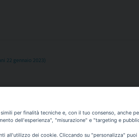
ni 22 gennaio 2023)
imili per finalità tecniche e, con il tuo consenso, anche per 
amento dell'esperienza", "misurazione" e "targeting e pubbli
Corato, Margherita di Savoia,
San Ferdinando di Puglia, Trinitapoli
i all'utilizzo dei cookie. Cliccando su "personalizza" puoi