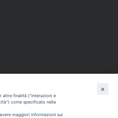
altre finalità ("interazioni e
cità") come specificato nella
Via Beltrani, 9
76125 Trani BT
 avere maggiori informazioni sui
Centralino Tel. 0883 494211