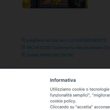
preghiera iniziale per il 22 DISCERNIMENTO
ARCIVESCOVO Grammatica del discernere (Tra
Sintesi PRIMO INCONTRO
Informativa
Utilizziamo cookie o tecnologie s
ARCIDIOCESI DI
funzionalità semplici", "miglior
TRANI
cookie policy.
Cliccando su "accetta" acconsent
BARLETTA