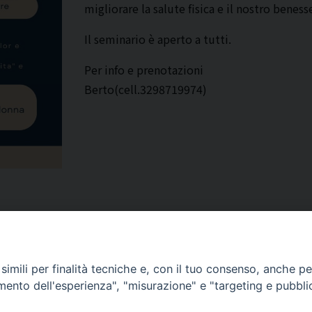
migliorare la salute fisica e il nostro benes
Il seminario è aperto a tutti.
Per info e prenotazioni
Berto(cell.3298719974)
imili per finalità tecniche e, con il tuo consenso, anche per 
amento dell'esperienza", "misurazione" e "targeting e pubbli
Corato, Margherita di Savoia,
San Ferdinando di Puglia, Trinitapoli