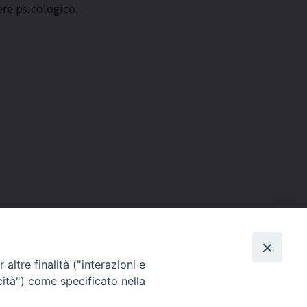
sere psicologico.
altre finalità ("interazioni e
cità") come specificato nella
Via Beltrani, 9
76125 Trani BT