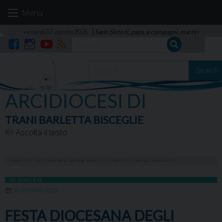
Skip
Menu
to
content
venerdì 07 agosto 2026
Santi Sisto II, papa, e compagni, martiri
Facebook
Instagram
YouTube
RSS
Search
ARCIDIOCESI DI
TRANI BARLETTA BISCEGLIE
Ascolta il testo
HOME
»
FESTA DIOCESANA DEGLI ORATORI ANSPI CON LA PARTECIPAZIONE DELL’ARCIVESCOVO
IN DIOCESI
22 GENNAIO 2025
FESTA DIOCESANA DEGLI