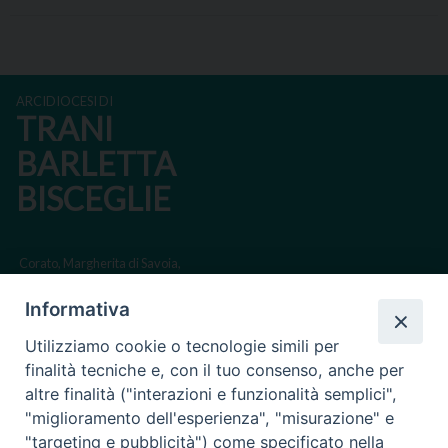
ARCIDIOCESI DI
TRANI
BARLETTA
BISCEGLIE
Corato, Margherita di Savoia,
San Ferdinando di Puglia, Trinitapoli
Informativa
Sede arcivescovile suffraganea di Bari-Bitonto
Utilizziamo cookie o tecnologie simili per
Regione ecclesiastica Puglia
finalità tecniche e, con il tuo consenso, anche per
altre finalità ("interazioni e funzionalità semplici",
Via Beltrani, 9
"miglioramento dell'esperienza", "misurazione" e
76125 Trani BT
"targeting e pubblicità") come specificato nella