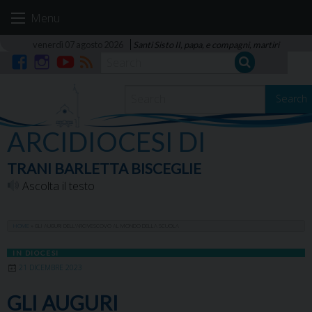
Skip
Menu
to
content
venerdì 07 agosto 2026
Santi Sisto II, papa, e compagni, martiri
Facebook
Instagram
YouTube
RSS
Search
ARCIDIOCESI DI
TRANI BARLETTA BISCEGLIE
Ascolta il testo
HOME
»
GLI AUGURI DELL’ARCIVESCOVO AL MONDO DELLA SCUOLA
IN DIOCESI
21 DICEMBRE 2023
GLI AUGURI