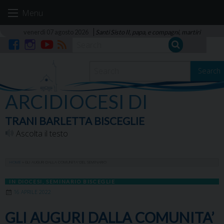
Skip
Menu
to
content
venerdì 07 agosto 2026
Santi Sisto II, papa, e compagni, martiri
Facebook
Instagram
YouTube
RSS
Search
ARCIDIOCESI DI
TRANI BARLETTA BISCEGLIE
Ascolta il testo
HOME
»
GLI AUGURI DALLA COMUNITA’ DEL SEMINARIO
IN DIOCESI
,
SEMINARIO BISCEGLIE
16 APRILE 2022
GLI AUGURI DALLA COMUNITA’