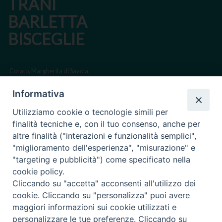
TRANI
BARLETTA
BISCEGLIE
Corato, Margherita di Savoia,
San Ferdinando di Puglia, Trinitapoli
Informativa
Sede arcivescovile suffraganea di Bari-Bitonto
Utilizziamo cookie o tecnologie simili per
Regione ecclesiastica Puglia
finalità tecniche e, con il tuo consenso, anche per
altre finalità ("interazioni e funzionalità semplici",
Via Beltrani, 9
"miglioramento dell'esperienza", "misurazione" e
76125 Trani BT
"targeting e pubblicità") come specificato nella
Centralino Tel. 0883 494211
cookie policy.
Cliccando su "accetta" acconsenti all'utilizzo dei
Cancelleria Tel. 0883 494204
cookie. Cliccando su "personalizza" puoi avere
maggiori informazioni sui cookie utilizzati e
cancelleria@arcidiocesitrani.it
personalizzare le tue preferenze. Cliccando su