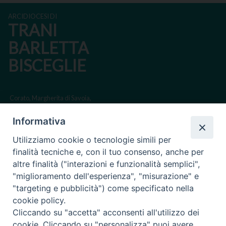
ARCIDIOCESI DI
TRANI
BARLETTA
BISCEGLIE
Corato, Margherita di Savoia,
San Ferdinando di Puglia, Trinitapoli
Informativa
Sede arcivescovile suffraganea di Bari-Bitonto
Utilizziamo cookie o tecnologie simili per
Regione ecclesiastica Puglia
finalità tecniche e, con il tuo consenso, anche per
altre finalità ("interazioni e funzionalità semplici",
Via Beltrani, 9
"miglioramento dell'esperienza", "misurazione" e
76125 Trani BT
"targeting e pubblicità") come specificato nella
Centralino Tel. 0883 494211
cookie policy.
Cliccando su "accetta" acconsenti all'utilizzo dei
Cancelleria Tel. 0883 494204
cookie. Cliccando su "personalizza" puoi avere