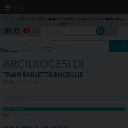
Skip
Menu
to
content
domenica 09 agosto 2026
Santa Teresa Benedetta della Croce (Edith) Stein,
vergine
Facebook
Instagram
YouTube
RSS
Search
ARCIDIOCESI DI
TRANI BARLETTA BISCEGLIE
Ascolta il testo
HOME
»
GRAZIE A TUTTI!
IN DIOCESI
4 NOVEMBRE 2022